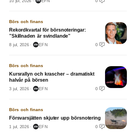
10 jul, 2026
EFN
0
Börs och finans
Rekordkvartal för börsnoteringar:
”Skillnaden är svindlande”
8 jul, 2026
EFN
0
Börs och finans
Kursrallyn och krascher – dramatiskt
halvår på börsen
3 jul, 2026
EFN
0
Börs och finans
Försvarsjätten skjuter upp börsnotering
1 jul, 2026
EFN
0