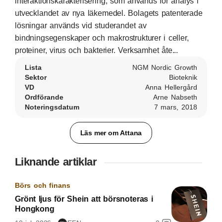
interaktionskarakterisering, som används för analys i
utvecklandet av nya läkemedel. Bolagets patenterade
lösningar används vid studerandet av
bindningsegenskaper och makrostrukturer i celler,
proteiner, virus och bakterier. Verksamhet åte...
Lista
NGM Nordic Growth
Sektor
Bioteknik
VD
Anna Hellergård
Ordförande
Arne Nabseth
Noteringsdatum
7 mars, 2018
Läs mer om Attana
Liknande artiklar
Börs och finans
Grönt ljus för Shein att börsnoteras i
Hongkong