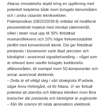
Attanas immateriella skydd kring en uppfinning med
potentiell betydelse både inom bolagets kärnområden
och i andra växande tekniksektorer.
Patentansökan (GB2015038.9) omfattar ett modifierat
piezoelektriskt material med minskat väteinnehåll,
vilket i tester visat upp till 50% förbättrad
resonansfrekvens och 10% högre frekvensstabilitet
jämfört med konventionell teknik. Det ger förbättrad
prestanda i biosensorer samt ökad precision och
känslighet i avancerad signalbehandling – något som
är relevant även utanför bolagets traditionella
affärsområden, till exempel inom 5G-komponenter och
annan avancerad elektronik.
– Detta är ett viktigt steg i vårt strategiska IP-arbete,
säger Anna Hellergård, vd för Attana.
Vi ser fortsatt
potential att utveckla och tillämpa tekniken inom flera
branscher där prestanda och känslighet är avgörande
– från life science till nästa generations elektronik.