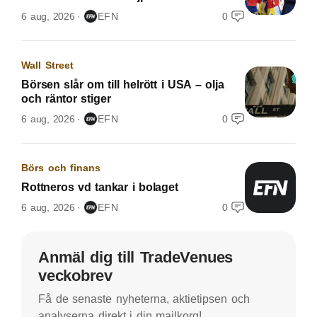
6 aug, 2026
EFN
0
Wall Street
Börsen slår om till helrött i USA – olja
och räntor stiger
6 aug, 2026
EFN
0
Börs och finans
Rottneros vd tankar i bolaget
6 aug, 2026
EFN
0
Anmäl dig till TradeVenues
veckobrev
Få de senaste nyheterna, aktietipsen och
analyserna direkt i din mailkorg!