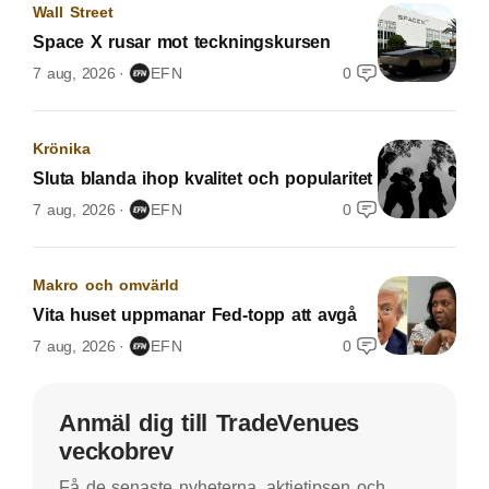
Wall Street
Space X rusar mot teckningskursen
7 aug, 2026
EFN
0
Krönika
Sluta blanda ihop kvalitet och popularitet
7 aug, 2026
EFN
0
Makro och omvärld
Vita huset uppmanar Fed-topp att avgå
7 aug, 2026
EFN
0
Anmäl dig till TradeVenues
veckobrev
Få de senaste nyheterna, aktietipsen och