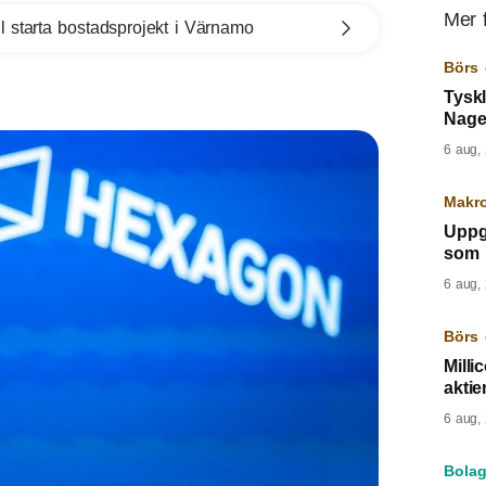
Mer 
l starta bostadsprojekt i Värnamo
Börs 
Tysk
Nagel
6 aug,
Makr
Uppgi
som 
6 aug,
Börs 
Mill
aktie
6 aug,
Bolag