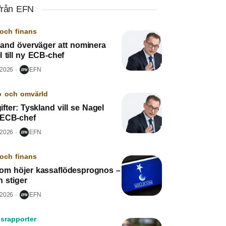
från EFN
och finans
land överväger att nominera
 till ny ECB-chef
 2026
EFN
o och omvärld
fter: Tyskland vill se Nagel
ECB-chef
 2026
EFN
och finans
icom höjer kassaflödesprognos –
n stiger
 2026
EFN
srapporter