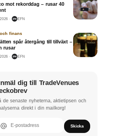
co mot rekorddag – rusar 40
ent
 2026
EFN
och finans
jätten spår återgång till tillväxt –
n rusar
 2026
EFN
nmäl dig till TradeVenues
eckobrev
 de senaste nyheterna, aktietipsen och
alyserna direkt i din mailkorg!
E-postadress
Skicka