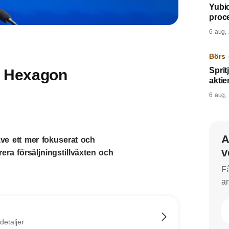
Yubi
proc
6 aug,
Börs 
Sprit
r Hexagon
aktie
6 aug,
A
ve ett mer fokuserat och
v
era försäljningstillväxten och
Få
an
detaljer