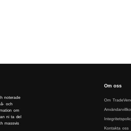
Om oss
ch noterade
Om TradeVen
må- och
Användarvillko
ormation om
an ni ta del
Integritetspoli
och massvis
Kontakta oss