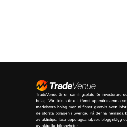
TradeVenue är en samlingsplats för investerare o
bolag. Vårt fokus är att främst uppmärksamma s
medelstora bolag men ni finner givetvis även inf
de största bolagen i Sverige. På denna hemsida k
av aktietips, läsa uppdragsanalyser, blogginlägg 
av aktuella börsnyheter.