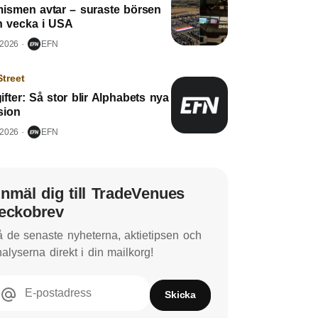
mismen avtar – suraste börsen
n vecka i USA
 2026
EFN
Street
fter: Så stor blir Alphabets nya
sion
 2026
EFN
nmäl dig till TradeVenues
eckobrev
 de senaste nyheterna, aktietipsen och
alyserna direkt i din mailkorg!
E-postadress
Skicka