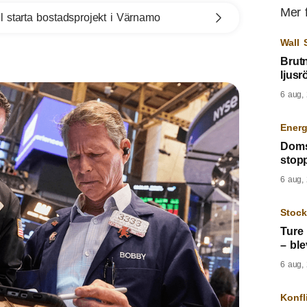
Mer 
l starta bostadsprojekt i Värnamo
Wall 
Brutn
ljus
6 aug,
Energ
Doms
stopp
6 aug,
Stoc
Ture 
– ble
6 aug,
Konfl