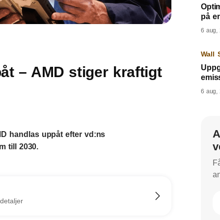
Opti
på e
6 aug,
Wall 
Uppgi
åt – AMD stiger kraftigt
emis
6 aug,
A
D handlas uppåt efter vd:ns
v
till 2030.
Få
an
detaljer