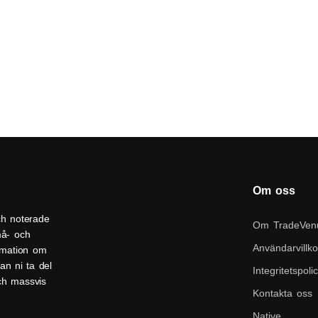
Om oss
ch noterade
Om TradeVen
må- och
Användarvillko
ormation om
an ni ta del
Integritetspoli
och massvis
Kontakta oss
Native