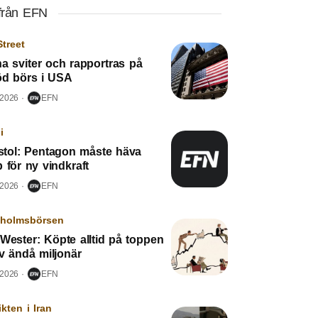
från EFN
Street
a sviter och rapportras på
röd börs i USA
 2026
EFN
i
tol: Pentagon måste häva
 för ny vindkraft
 2026
EFN
kholmsbörsen
Wester: Köpte alltid på toppen
v ändå miljonär
 2026
EFN
ikten i Iran