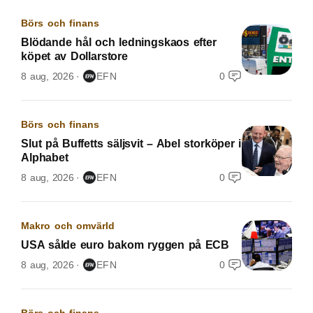
Börs och finans
Blödande hål och ledningskaos efter
köpet av Dollarstore
8 aug, 2026
EFN
0
Börs och finans
Slut på Buffetts säljsvit – Abel storköper i
Alphabet
8 aug, 2026
EFN
0
Makro och omvärld
USA sålde euro bakom ryggen på ECB
8 aug, 2026
EFN
0
Börs och finans