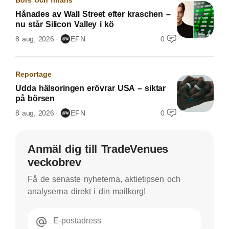
Hånades av Wall Street efter kraschen –
nu står Silicon Valley i kö
8 aug, 2026
EFN
0
Reportage
Udda hälsoringen erövrar USA – siktar
på börsen
8 aug, 2026
EFN
0
Anmäl dig till TradeVenues
veckobrev
Få de senaste nyheterna, aktietipsen och
analyserna direkt i din mailkorg!
E-postadress