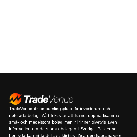
TradeVenue är en samlingsplats för investerare och
noterade bolag. Vårt fokus är att främst uppmärksamma
små- och medelstora bolag men ni finner givetvis även
information om de största bolagen i Sverige. På denna
hemsida kan ni ta del av aktietips, läsa uppdragsanalyser,