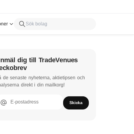
oner
nmäl dig till TradeVenues
eckobrev
 de senaste nyheterna, aktietipsen och
alyserna direkt i din mailkorg!
E-postadress
Skicka