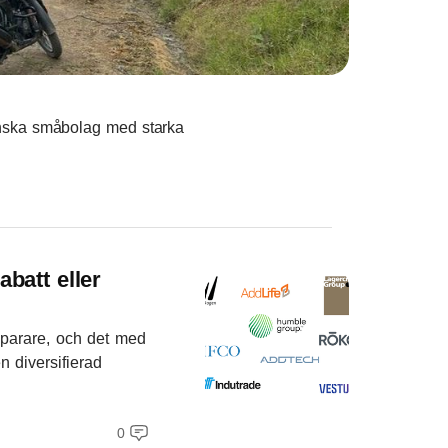
nska småbolag med starka
batt eller
sparare, och det med
n diversifierad
0