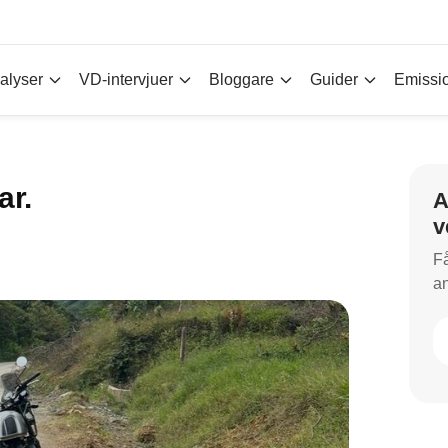
alyser
VD-intervjuer
Bloggare
Guider
Emissi
ar.
A
v
Få
an