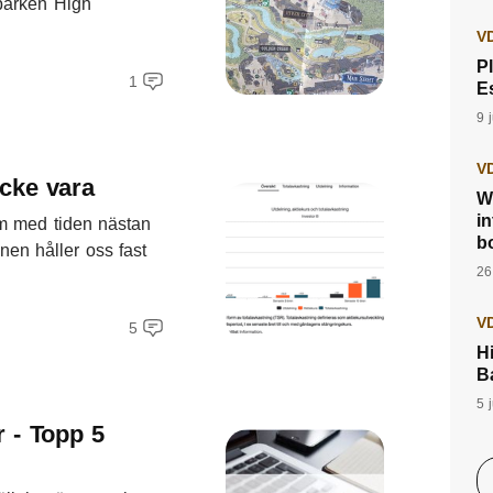
parken High
VD
P
1
E
9 
VD
icke vara
W
i
om med tiden nästan
b
onen håller oss fast
26
VD
5
Hi
B
5 
 - Topp 5