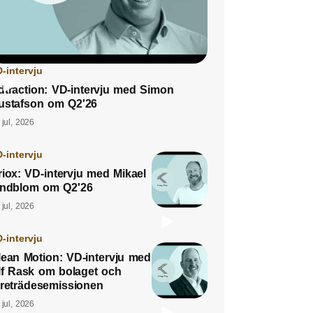
-intervju
dtraction: VD-intervju med Simon
ustafson om Q2'26
 jul, 2026
-intervju
riox: VD-intervju med Mikael
indblom om Q2'26
 jul, 2026
-intervju
lean Motion: VD-intervju med
lf Rask om bolaget och
öreträdesemissionen
 jul, 2026