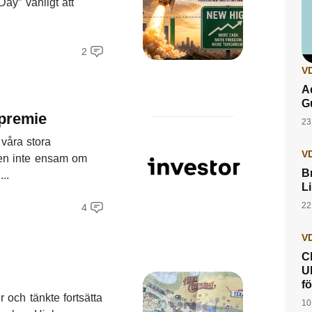
ay” vanligt att
2
VD
A
G
premie
23
 våra stora
VD
gen inte ensam om
B
..
L
22
4
VD
C
U
f
 och tänkte fortsätta
10