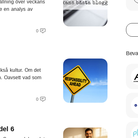
llning över veckans
de en analys av
.
0
Beva
ckså kultur. Om det
on. Oavsett vad som
0
del 6