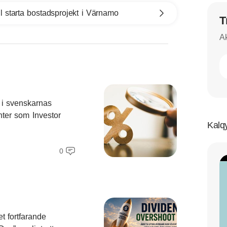
l starta bostadsprojekt i Värnamo
T
Ak
 i svenskarnas
nter som Investor
Kalqy
0
et fortfarande