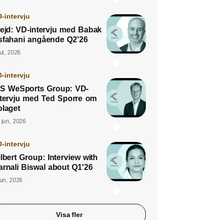
-intervju
lejd: VD-intervju med Babak
sfahani angående Q2'26
jul, 2026
-intervju
S WeSports Group: VD-
ntervju med Ted Sporre om
olaget
 jun, 2026
-intervju
lbert Group: Interview with
arnali Biswal about Q1'26
jun, 2026
Visa fler