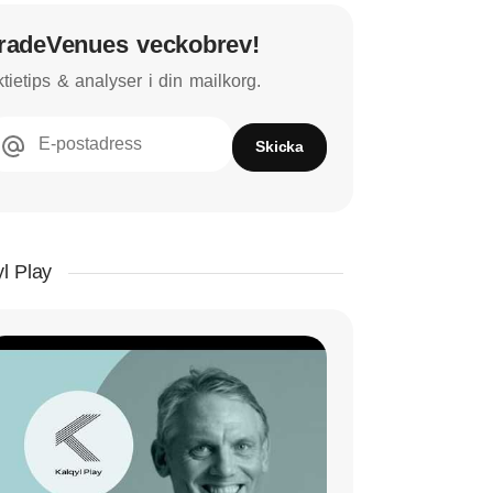
radeVenues veckobrev!
tietips & analyser i din mailkorg.
E-postadress
Skicka
l Play