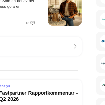
. Som en del av det
 dess göra en
13
Analys
Fastpartner Rapportkommentar -
Q2 2026