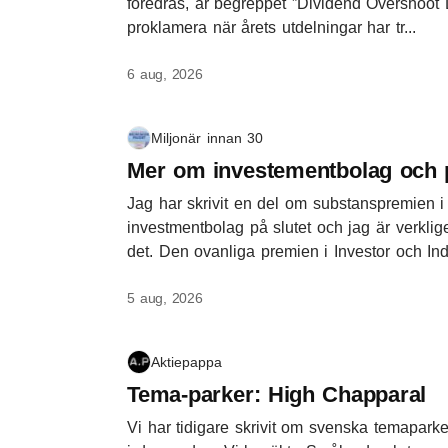
föredras, är begreppet ”Dividend Overshoot D
proklamera när årets utdelningar har tr...
6 aug, 2026
Miljonär innan 30
Mer om investementbolag och 
Jag har skrivit en del om substanspremien i
investmentbolag på slutet och jag är verkli
det. Den ovanliga premien i Investor och Ind.
5 aug, 2026
Aktiepappa
Tema-parker: High Chapparal
Vi har tidigare skrivit om svenska temaparker