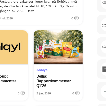
Fastpartners vakanser ligger kvar på förhöjda nivå
er, de ökade i kvartalet till 10,7 % från 8,7 % vid ut
gången av 2025. Detta...
3 jul, 2026
0
Analys
oup:
Dellia:
ommentar
Rapportkommentar
Q1’26
0
2 jun, 2026
0