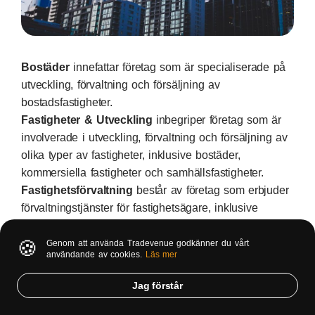
Bostäder
innefattar företag som är specialiserade på
utveckling, förvaltning och försäljning av
bostadsfastigheter.
Fastigheter & Utveckling
inbegriper företag som är
involverade i utveckling, förvaltning och försäljning av
olika typer av fastigheter, inklusive bostäder,
kommersiella fastigheter och samhällsfastigheter.
Fastighetsförvaltning
består av företag som erbjuder
förvaltningstjänster för fastighetsägare, inklusive
uthyrning, underhåll och drift av fastigheter.
🍪
Fastighetsinvesteringar
är en underkategori som
Genom att använda Tradevenue godkänner du vårt
användande av cookies.
Läs mer
innefattar företag som investerar i olika typer av
fastigheter med målet att generera avkastning genom
Jag förstår
uthyrning eller försäljning av fastigheterna.
Fastighetsutveckling
är det bolag som är