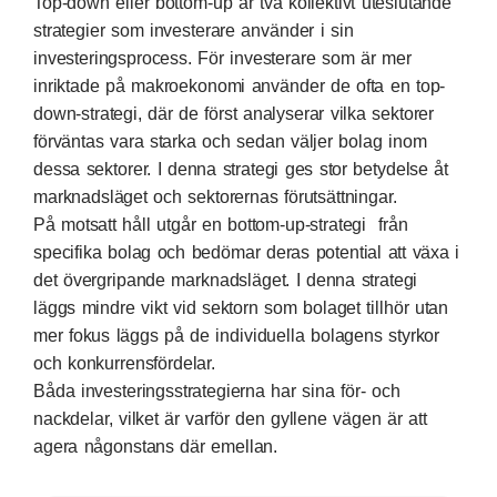
Top-down eller bottom-up är två kollektivt uteslutande
strategier som investerare använder i sin
investeringsprocess. För investerare som är mer
inriktade på makroekonomi använder de ofta en top-
down-strategi, där de först analyserar vilka sektorer
förväntas vara starka och sedan väljer bolag inom
dessa sektorer. I denna strategi ges stor betydelse åt
marknadsläget och sektorernas förutsättningar.
På motsatt håll utgår en bottom-up-strategi från
specifika bolag och bedömar deras potential att växa i
det övergripande marknadsläget. I denna strategi
läggs mindre vikt vid sektorn som bolaget tillhör utan
mer fokus läggs på de individuella bolagens styrkor
och konkurrensfördelar.
Båda investeringsstrategierna har sina för- och
nackdelar, vilket är varför den gyllene vägen är att
agera någonstans där emellan.