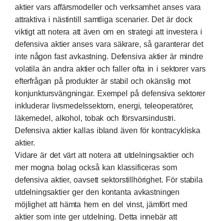
aktier vars affärsmodeller och verksamhet anses vara
attraktiva i nästintill samtliga scenarier. Det är dock
viktigt att notera att även om en strategi att investera i
defensiva aktier anses vara säkrare, så garanterar det
inte någon fast avkastning. Defensiva aktier är mindre
volatila än andra aktier och faller ofta in i sektorer vars
efterfrågan på produkter är stabil och okänslig mot
konjunktursvängningar. Exempel på defensiva sektorer
inkluderar livsmedelssektorn, energi, teleoperatörer,
läkemedel, alkohol, tobak och försvarsindustri.
Defensiva aktier kallas ibland även för kontracykliska
aktier.
Vidare är det värt att notera att utdelningsaktier och
mer mogna bolag också kan klassificeras som
defensiva aktier, oavsett sektorstillhörighet. För stabila
utdelningsaktier ger den kontanta avkastningen
möjlighet att hämta hem en del vinst, jämfört med
aktier som inte ger utdelning. Detta innebär att