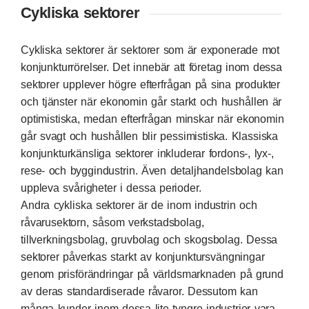
Cykliska sektorer
Cykliska sektorer är sektorer som är exponerade mot
konjunkturrörelser. Det innebär att företag inom dessa
sektorer upplever högre efterfrågan på sina produkter
och tjänster när ekonomin går starkt och hushållen är
optimistiska, medan efterfrågan minskar när ekonomin
går svagt och hushållen blir pessimistiska. Klassiska
konjunkturkänsliga sektorer inkluderar fordons-, lyx-,
rese- och byggindustrin. Även detaljhandelsbolag kan
uppleva svårigheter i dessa perioder.
Andra cykliska sektorer är de inom industrin och
råvarusektorn, såsom verkstadsbolag,
tillverkningsbolag, gruvbolag och skogsbolag. Dessa
sektorer påverkas starkt av konjunktursvängningar
genom prisförändringar på världsmarknaden på grund
av deras standardiserade råvaror. Dessutom kan
många kunder inom dessa lite tyngre industrier vara