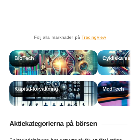
Följ alla marknader på
TradingView
BioTech
Cykliska sektor
Kapital-förvaltning
MedTech
Aktiekategorierna på börsen