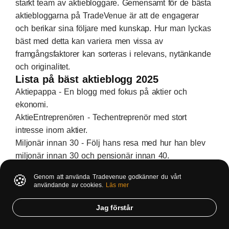
starkt team av aktiebloggare. Gemensamt för de bästa
aktiebloggarna på TradeVenue är att de engagerar
och berikar sina följare med kunskap. Hur man lyckas
bäst med detta kan variera men vissa av
framgångsfaktorer kan sorteras i relevans, nytänkande
och originalitet.
Lista på bäst aktieblogg 2025
Aktiepappa - En blogg med fokus på aktier och
ekonomi.
AktieEntreprenören - Techentreprenör med stort
intresse inom aktier.
Miljonär innan 30 - Följ hans resa med hur han blev
miljonär innan 30 och pensionär innan 40.
Sparaklokt - Oberoende privatsparare med målet att
🍪
Genom att använda Tradevenue godkänner du vårt
leva på passiva inkomster.
användande av cookies.
Läs mer
Sofokles - Lärare, författare och livsnjutare. Känd för
att ha skrivit flera böcker inom börspsykologi.
Jag förstår
Spartacus - Skriver om en varierad mix av bolag och