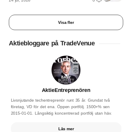
24 jul, 2026
0
Visa fler
Aktiebloggare på TradeVenue
AktieEntreprenören
Livsnjutande techentreprenör runt 35 år. Grundat två
företag, VD för det ena. Öppen portfölj. 1500+% sen
2015-01-01. Långsiktig koncentrerad portfölj utan häv.
Läs mer