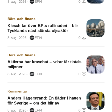
8 aug, 2026
EFN
0
Börs och finans
Klesch tar över BP:s raffinaderi – blir
Tysklands näst största oljeaktör
8 aug, 2026
EFN
0
Börs och finans
Aktierna har kraschat – vd:ar får tiotals
miljoner
8 aug, 2026
EFN
0
Kommentar
Anders Hägerstrand: En fjäder i hatten
för Sverige – om det blir av
8 aug, 2026
EFN
0