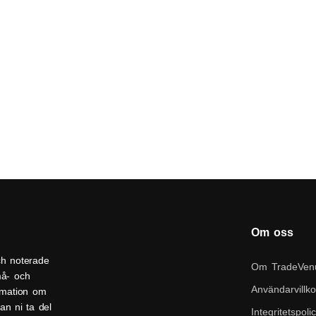
Om oss
ch noterade
Om TradeVen
må- och
Användarvillko
ormation om
an ni ta del
Integritetspoli