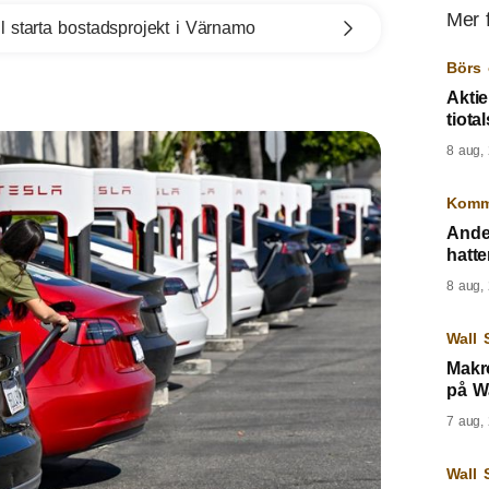
Mer 
l starta bostadsprojekt i Värnamo
Börs 
Aktie
tiota
8 aug,
Komm
Ander
hatte
8 aug,
Wall 
Makr
på Wa
7 aug,
Wall 