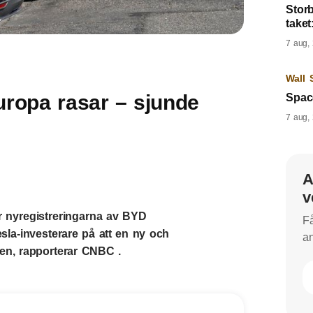
Storb
taket
7 aug,
Wall 
Europa rasar – sjunde
Spac
7 aug,
A
v
r nyregistreringarna av BYD
Få
la-investerare på att en ny och
an
ngen, rapporterar CNBC .