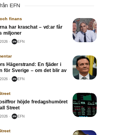
från EFN
och finans
rna har kraschat – vd:ar får
ls miljoner
 2026
EFN
entar
s Hägerstrand: En fjäder i
n för Sverige – om det blir av
 2026
EFN
Street
osiffror höjde fredagshumöret
ll Street
 2026
EFN
Street