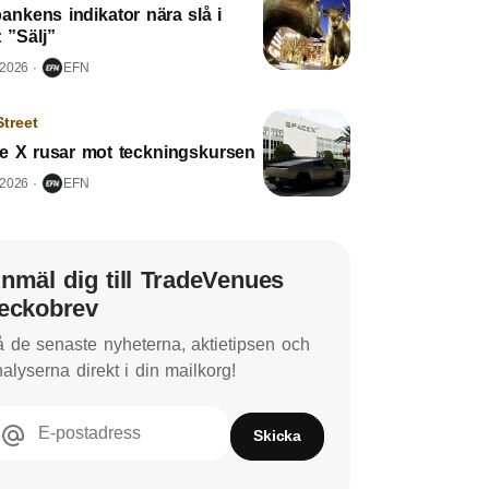
ankens indikator nära slå i
: ”Sälj”
 2026
EFN
Street
e X rusar mot teckningskursen
 2026
EFN
nmäl dig till TradeVenues
eckobrev
 de senaste nyheterna, aktietipsen och
alyserna direkt i din mailkorg!
E-postadress
Skicka