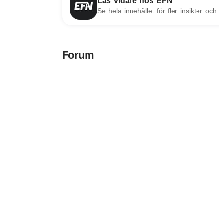
Läs vidare hos EFN
Se hela innehållet för fler insikter och 
Forum