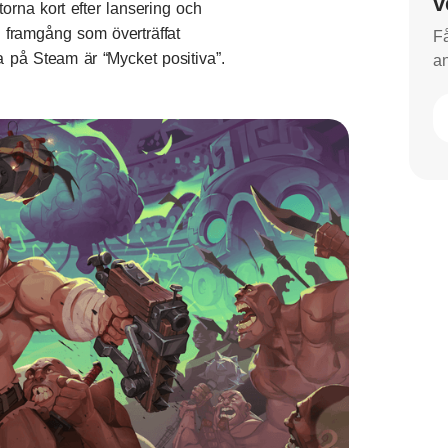
v
orna kort efter lansering och
 framgång som överträffat
Få
 på Steam är “Mycket positiva”.
an