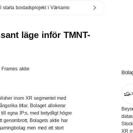
l starta bostadsprojekt i Värnamo
sant läge inför TMNT-
Bola
blisher inom XR segmentet med
gsrika titlar. Bolaget allokerar
Beyon
ill egna IP:s, med betydligt högre
datas
t genombrott. Bolagets aktie har
Stock
 gamingbolag men med ett stort
XR m