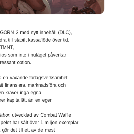
a GORN 2 med nytt innehåll (DLC),
ra till stabilt kassaflöde över tid.
t TMNT,
ios som inte i nuläget påverkar
ressant option.
s en växande förlagsverksamhet.
tt finansiera, marknadsföra och
en kräver inga egna
mer kapitallätt än en egen
Tabor
, utvecklad av Combat Waffle
elet har sålt över 1 miljon exemplar
gör det till ett av de mest