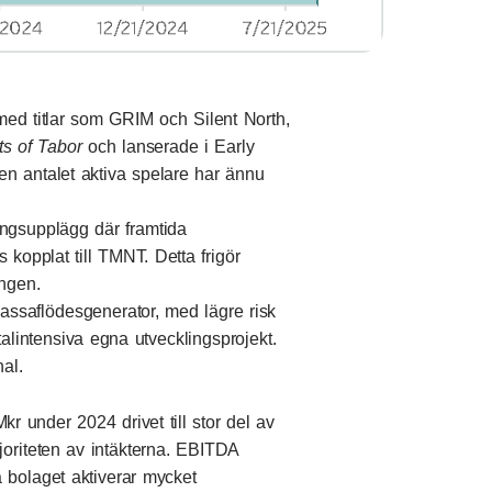
med titlar som GRIM och Silent North,
s of Tabor
och lanserade i Early
men antalet aktiva spelare har ännu
ingsupplägg där framtida
s kopplat till TMNT. Detta frigör
ingen.
assaflödesgenerator, med lägre risk
talintensiva egna utvecklingsprojekt.
al.
 under 2024 drivet till stor del av
oriteten av intäkterna. EBITDA
 bolaget aktiverar mycket