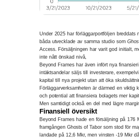
Under 2025 har förläggarportföljen breddats 
båda utvecklade av samma studio som
Ghost
Access. Försäljningen har varit god initialt, 
inte nått önskad nivå,
Beyond Frames har även infört nya finansier
intäktsandelar säljs till investerare, exempelvi
kapital till nya projekt utan att öka skuldsättn
Förläggarverksamheten är därmed en viktig k
och potential att finansiera bolagets mer kapi
Men samtidigt också en del med lägre margin
Finansiell översikt
Beyond Frames hade en försäljning på 176 Mkr
framgången Ghosts of Tabor som stod för maj
landade på 12,6 Mkr, men vinsten -19 Mkr då