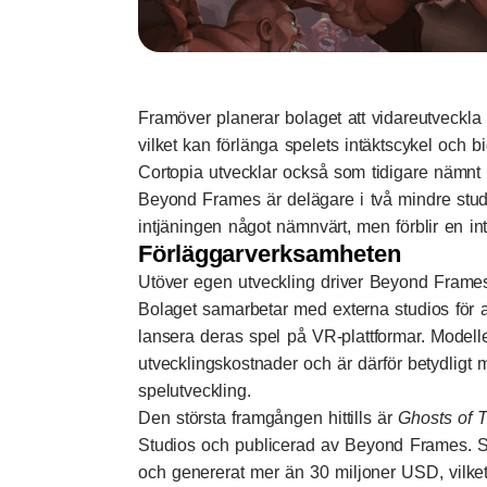
Framöver planerar bolaget att vidareutveckl
vilket kan förlänga spelets intäktscykel och bid
Cortopia utvecklar också som tidigare nämn
Beyond Frames är delägare i två mindre stud
intjäningen något nämnvärt, men förblir en int
Förläggarverksamheten
Utöver egen utveckling driver Beyond Frame
Bolaget samarbetar med externa studios för a
lansera deras spel på VR-plattformar. Modell
utvecklingskostnader och är därför betydligt 
spelutveckling.
Den största framgången hittills är
Ghosts of 
Studios och publicerad av Beyond Frames. Sp
och genererat mer än 30 miljoner USD, vilket 