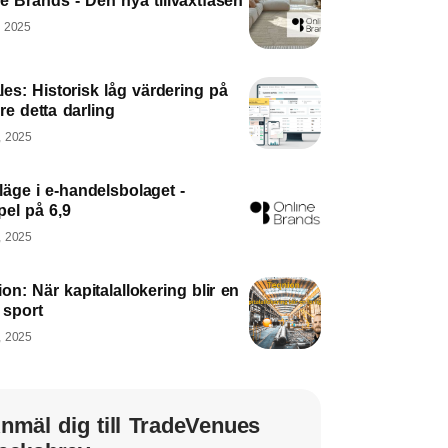
e Brands - Den nya tillväxtfasen
, 2025
es: Historisk låg värdering på
re detta darling
, 2025
äge i e-handelsbolaget -
pel på 6,9
, 2025
on: När kapitalallokering blir en
g sport
, 2025
nmäl dig till TradeVenues