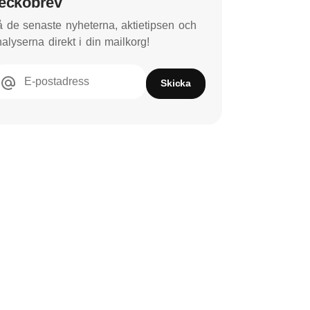
eckobrev
 de senaste nyheterna, aktietipsen och
alyserna direkt i din mailkorg!
E-postadress
Skicka