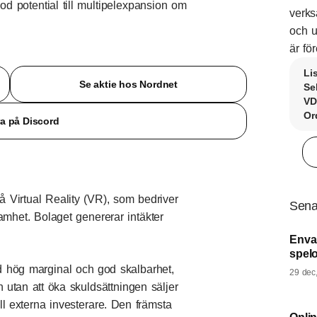
od potential till multipelexpansion om
verks
och u
är före
Li
Se aktie hos Nordnet
Se
VD
Or
ra på Discord
 Virtual Reality (VR), som bedriver
Sena
mhet. Bolaget genererar intäkter
Enva
spel
 hög marginal och god skalbarhet,
29 dec
en utan att öka skuldsättningen säljer
ill externa investerare. Den främsta