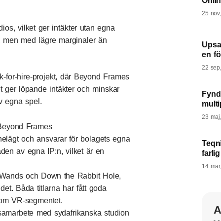
Onlin
25 nov
ios, vilket ger intäkter utan egna
k, men med lägre marginaler än
Upsal
en fö
22 sep
-for-hire-projekt, där Beyond Frames
et ger löpande intäkter och minskar
Fyndl
av egna spel.
multi
23 maj
v Beyond Frames
helägt och ansvarar för bolagets egna
Teqni
en av egna IP:n, vilket är en
farli
14 mar
at Wands och Down the Rabbit Hole,
det. Båda titlarna har fått goda
inom VR-segmentet.
A
 samarbete med sydafrikanska studion