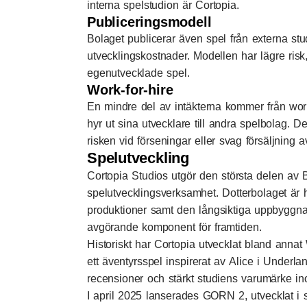
interna spelstudion är Cortopia.
Publiceringsmodell
Bolaget publicerar även spel från externa stud
utvecklingskostnader. Modellen har lägre ris
egenutvecklade spel.
Work-for-hire
En mindre del av intäkterna kommer från work
hyr ut sina utvecklare till andra spelbolag. D
risken vid förseningar eller svag försäljning 
Spelutveckling
Cortopia Studios utgör den största delen a
spelutvecklingsverksamhet. Dotterbolaget är 
produktioner samt den långsiktiga uppbyggnad
avgörande komponent för framtiden.
Historiskt har Cortopia utvecklat bland ann
ett äventyrsspel inspirerat av Alice i Underlan
recensioner och stärkt studiens varumärke 
I april 2025 lanserades GORN 2, utvecklat i