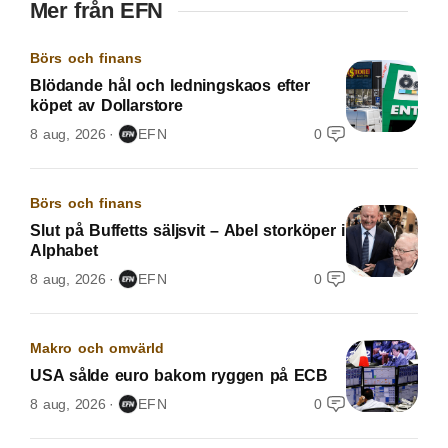
Mer från EFN
Börs och finans
Blödande hål och ledningskaos efter
köpet av Dollarstore
8 aug, 2026
EFN
0
Börs och finans
Slut på Buffetts säljsvit – Abel storköper i
Alphabet
8 aug, 2026
EFN
0
Makro och omvärld
USA sålde euro bakom ryggen på ECB
8 aug, 2026
EFN
0