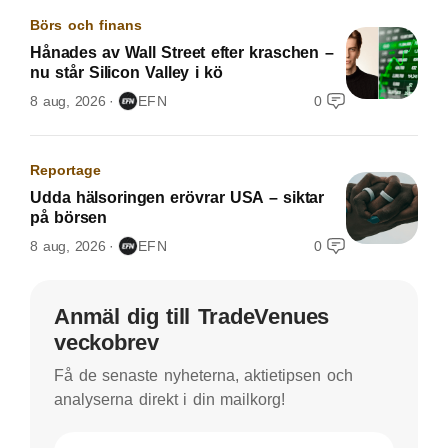
Börs och finans
Hånades av Wall Street efter kraschen –
nu står Silicon Valley i kö
8 aug, 2026
EFN
0
Reportage
Udda hälsoringen erövrar USA – siktar
på börsen
8 aug, 2026
EFN
0
Anmäl dig till TradeVenues
veckobrev
Få de senaste nyheterna, aktietipsen och
analyserna direkt i din mailkorg!