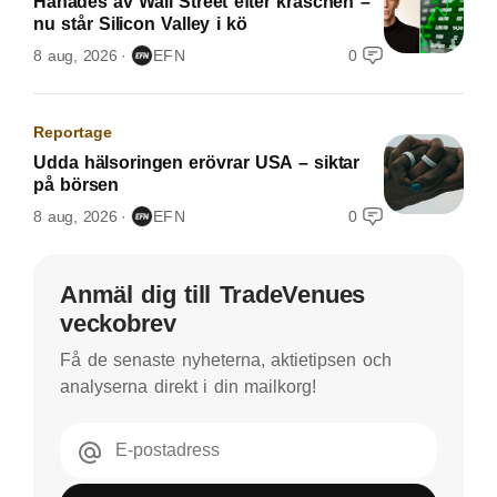
Hånades av Wall Street efter kraschen –
nu står Silicon Valley i kö
8 aug, 2026
EFN
0
Reportage
Udda hälsoringen erövrar USA – siktar
på börsen
8 aug, 2026
EFN
0
Anmäl dig till TradeVenues
veckobrev
Få de senaste nyheterna, aktietipsen och
analyserna direkt i din mailkorg!
E-postadress