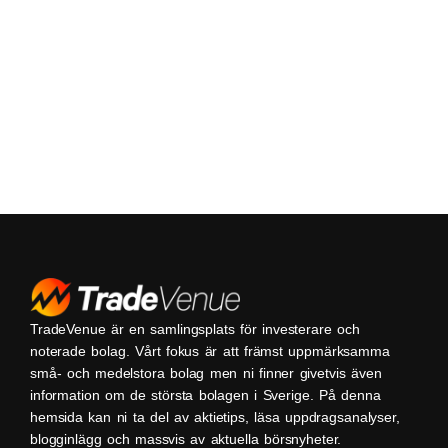
TradeVenue är en samlingsplats för investerare och
noterade bolag. Vårt fokus är att främst uppmärksamma
små- och medelstora bolag men ni finner givetvis även
information om de största bolagen i Sverige. På denna
hemsida kan ni ta del av aktietips, läsa uppdragsanalyser,
blogginlägg och massvis av aktuella börsnyheter.