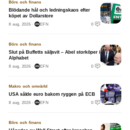
Börs och finans
Blödande hål och ledningskaos efter
köpet av Dollarstore
8 aug, 2026
EFN
0
Börs och finans
Slut på Buffetts säljsvit – Abel storköper i
Alphabet
8 aug, 2026
EFN
0
Makro och omvärld
USA sålde euro bakom ryggen på ECB
8 aug, 2026
EFN
0
Börs och finans