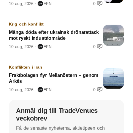
10 aug, 2026
EFN
0
Krig och konflikt
Många döda efter ukrainsk drönarattack
mot ryskt industriområde
10 aug, 2026
EFN
0
Konflikten i Iran
Fraktbolagen flyr Mellanöstern – genom
Arktis
10 aug, 2026
EFN
0
Anmäl dig till TradeVenues
veckobrev
Få de senaste nyheterna, aktietipsen och