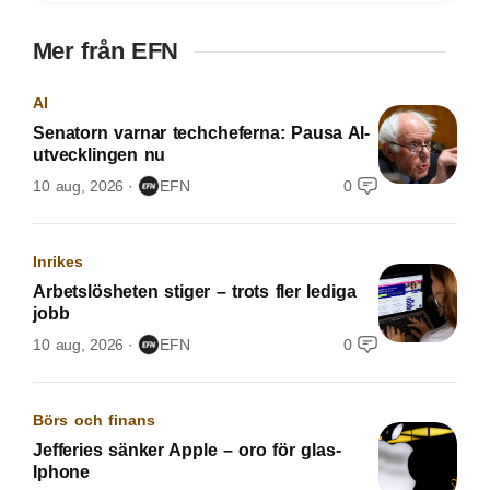
Mer från EFN
AI
Senatorn varnar techcheferna: Pausa AI-
utvecklingen nu
10 aug, 2026
EFN
0
Inrikes
Arbetslösheten stiger – trots fler lediga
jobb
10 aug, 2026
EFN
0
Börs och finans
Jefferies sänker Apple – oro för glas-
Iphone