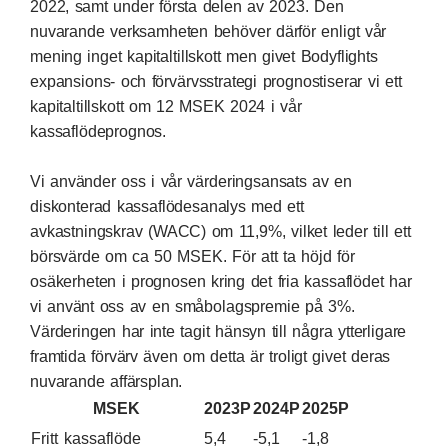
2022, samt under första delen av 2023. Den
nuvarande verksamheten behöver därför enligt vår
mening inget kapitaltillskott men givet Bodyflights
expansions- och förvärvsstrategi prognostiserar vi ett
kapitaltillskott om 12 MSEK 2024 i vår
kassaflödeprognos.
Vi använder oss i vår värderingsansats av en
diskonterad kassaflödesanalys med ett
avkastningskrav (WACC) om 11,9%, vilket leder till ett
börsvärde om ca 50 MSEK. För att ta höjd för
osäkerheten i prognosen kring det fria kassaflödet har
vi använt oss av en småbolagspremie på 3%.
Värderingen har inte tagit hänsyn till några ytterligare
framtida förvärv även om detta är troligt givet deras
nuvarande affärsplan.
MSEK
2023P
2024P
2025P
Fritt kassaflöde
5,4
-5,1
-1,8