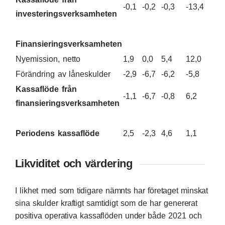
-0,1
-0,2
-0,3
-13,4
-15,
investeringsverksamheten
Finansieringsverksamheten
Nyemission, netto
1,9
0,0
5,4
12,0
0,0
Förändring av låneskulder
-2,9
-6,7
-6,2
-5,8
-5,6
Kassaflöde från
-1,1
-6,7
-0,8
6,2
-5,6
finansieringsverksamheten
Periodens kassaflöde
2,5
-2,3
4,6
1,1
-7,4
Likviditet och värdering
I likhet med som tidigare nämnts har företaget minskat
sina skulder kraftigt samtidigt som de har genererat
positiva operativa kassaflöden under både 2021 och