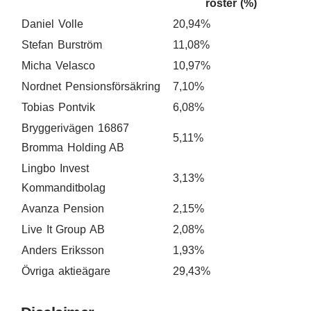
röster (%)
Daniel Volle
20,94%
Stefan Burström
11,08%
Micha Velasco
10,97%
Nordnet Pensionsförsäkring
7,10%
Tobias Pontvik
6,08%
Bryggerivägen 16867
5,11%
Bromma Holding AB
Lingbo Invest
3,13%
Kommanditbolag
Avanza Pension
2,15%
Live It Group AB
2,08%
Anders Eriksson
1,93%
Övriga aktieägare
29,43%