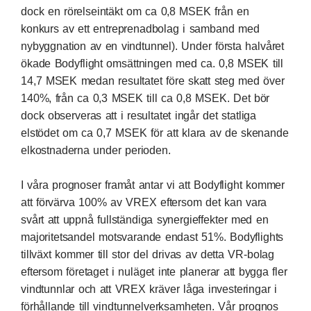
dock en rörelseintäkt om ca 0,8 MSEK från en
konkurs av ett entreprenadbolag i samband med
nybyggnation av en vindtunnel). Under första halvåret
ökade Bodyflight omsättningen med ca. 0,8 MSEK till
14,7 MSEK medan resultatet före skatt steg med över
140%, från ca 0,3 MSEK till ca 0,8 MSEK. Det bör
dock observeras att i resultatet ingår det statliga
elstödet om ca 0,7 MSEK för att klara av de skenande
elkostnaderna under perioden.
I våra prognoser framåt antar vi att Bodyflight kommer
att förvärva 100% av VREX eftersom det kan vara
svårt att uppnå fullständiga synergieffekter med en
majoritetsandel motsvarande endast 51%. Bodyflights
tillväxt kommer till stor del drivas av detta VR-bolag
eftersom företaget i nuläget inte planerar att bygga fler
vindtunnlar och att VREX kräver låga investeringar i
förhållande till vindtunnelverksamheten. Vår prognos