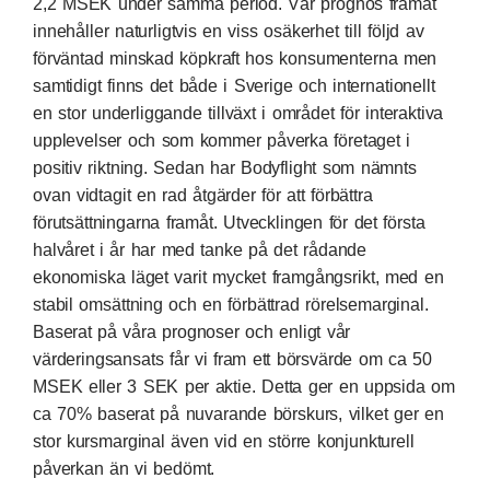
2,2 MSEK under samma period. Vår prognos framåt
innehåller naturligtvis en viss osäkerhet till följd av
förväntad minskad köpkraft hos konsumenterna men
samtidigt finns det både i Sverige och internationellt
en stor underliggande tillväxt i området för interaktiva
upplevelser och som kommer påverka företaget i
positiv riktning. Sedan har Bodyflight som nämnts
ovan vidtagit en rad åtgärder för att förbättra
förutsättningarna framåt. Utvecklingen för det första
halvåret i år har med tanke på det rådande
ekonomiska läget varit mycket framgångsrikt, med en
stabil omsättning och en förbättrad rörelsemarginal.
Baserat på våra prognoser och enligt vår
värderingsansats får vi fram ett börsvärde om ca 50
MSEK eller 3 SEK per aktie. Detta ger en uppsida om
ca 70% baserat på nuvarande börskurs, vilket ger en
stor kursmarginal även vid en större konjunkturell
påverkan än vi bedömt.