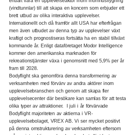
enbart vara en upplevelseaktör inom inomhusflygning
(vindtunnlar) till att skapa en koncern som erbjuder ett
brett utbud av olika interaktiva upplevelser.
Internationellt och då framför allt USA har efterfrågan
men även utbudet av denna typ av upplevelser växt
kraftigt och prognostiseras fortsätta ha en stabil tillväxt
kommande år. Enligt dataföretaget Modor Intelligence
kommer den amerikanska marknaden för
rekreationstjänster växa i genomsnitt med 5,9% per år
fram till 2028.
Bodyflight ska genomföra denna transformering av
verksamheten med förvärv av andra aktörer inom
upplevelsebranschen och genom att skapa fler
upplevelsecenter där besökare kan samlas för att testa
olika typer av attraktioner. I juli i år förvärvade
Bodyflight majoriteten av aktierna i VR-
upplevelsebolaget, VREX AB. Vi ser mycket positivt
på denna omstrukturering av verksamheten eftersom