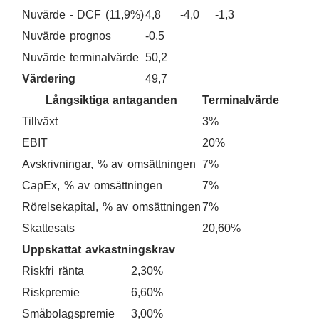
Nuvärde - DCF (11,9%)
4,8
-4,0
-1,3
Nuvärde prognos
-0,5
Nuvärde terminalvärde
50,2
Värdering
49,7
Långsiktiga antaganden
Terminalvärde
Tillväxt
3%
EBIT
20%
Avskrivningar, % av omsättningen
7%
CapEx, % av omsättningen
7%
Rörelsekapital, % av omsättningen
7%
Skattesats
20,60%
Uppskattat avkastningskrav
Riskfri ränta
2,30%
Riskpremie
6,60%
Småbolagspremie
3,00%