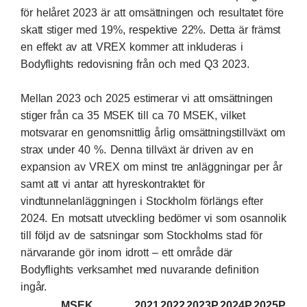
för helåret 2023 är att omsättningen och resultatet före
skatt stiger med 19%, respektive 22%. Detta är främst
en effekt av att VREX kommer att inkluderas i
Bodyflights redovisning från och med Q3 2023.
Mellan 2023 och 2025 estimerar vi att omsättningen
stiger från ca 35 MSEK till ca 70 MSEK, vilket
motsvarar en genomsnittlig årlig omsättningstillväxt om
strax under 40 %. Denna tillväxt är driven av en
expansion av VREX om minst tre anläggningar per år
samt att vi antar att hyreskontraktet för
vindtunnelanläggningen i Stockholm förlängs efter
2024. En motsatt utveckling bedömer vi som osannolik
till följd av de satsningar som Stockholms stad för
närvarande gör inom idrott – ett område där
Bodyflights verksamhet med nuvarande definition
ingår.
MSEK
2021
2022
2023P
2024P
2025P