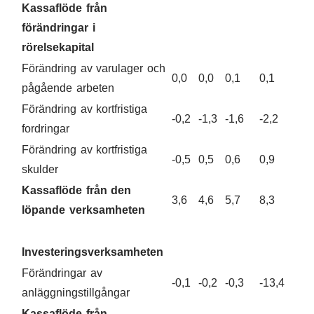
Kassaflöde från
förändringar i
rörelsekapital
Förändring av varulager och
0,0
0,0
0,1
0,1
0,1
pågående arbeten
Förändring av kortfristiga
-0,2
-1,3
-1,6
-2,2
-2,9
fordringar
Förändring av kortfristiga
-0,5
0,5
0,6
0,9
1,2
skulder
Kassaflöde från den
3,6
4,6
5,7
8,3
13,
löpande verksamheten
Investeringsverksamheten
Förändringar av
-0,1
-0,2
-0,3
-13,4
-15,
anläggningstillgångar
Kassaflöde från