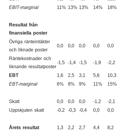
EBIT-marginal
11%
13%
13%
14%
18%
Resultat från
finansiella poster
Övriga ränteintäkter
0,0
0,0
0,0
0,0
0,0
och liknade poster
Räntekostnader och
-1,5
-1,4
-1,5
-1,9
-2,2
liknande resultatposter
EBT
1,6
2,5
3,1
5,6
10,3
EBT-marginal
6%
8%
9%
11%
15%
Skatt
0,0
0,0
0,0
-1,2
-2,1
Uppskjuten skatt
-0,2
-0,3
-0,4
0,0
0,0
Årets resultat
1,3
2,2
2,7
4,4
8,2