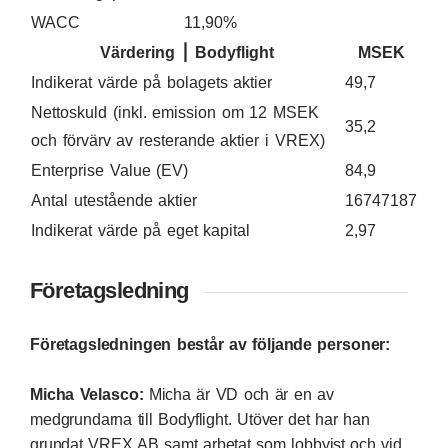
WACC
11,90%
Värdering ⎮ Bodyflight
MSEK
Indikerat värde på bolagets aktier
49,7
Nettoskuld (inkl. emission om 12 MSEK
35,2
och förvärv av resterande aktier i VREX)
Enterprise Value (EV)
84,9
Antal utestående aktier
16747187
Indikerat värde på eget kapital
2,97
Företagsledning
Företagsledningen består av följande personer:
Micha Velasco:
Micha är VD och är en av
medgrundarna till Bodyflight. Utöver det har han
grundat VREX AB samt arbetat som lobbyist och vid