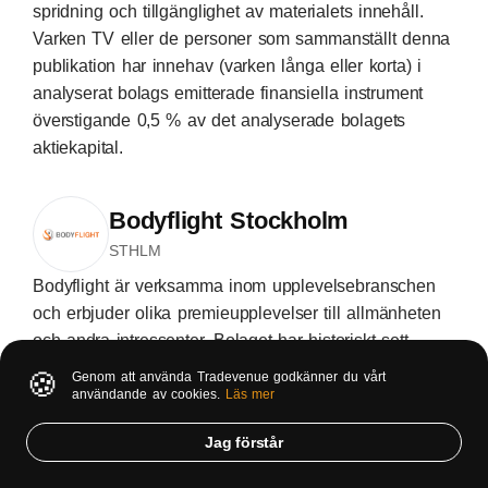
spridning och tillgänglighet av materialets innehåll.
Varken TV eller de personer som sammanställt denna
publikation har innehav (varken långa eller korta) i
analyserat bolags emitterade finansiella instrument
överstigande 0,5 % av det analyserade bolagets
aktiekapital.
Bodyflight Stockholm
STHLM
Bodyflight är verksamma inom upplevelsebranschen
och erbjuder olika premieupplevelser till allmänheten
och andra intressenter. Bolaget har historiskt sett
ägnat sig åt vindtunnlar som används för att simulera
🍪
Genom att använda Tradevenue godkänner du vårt
fallskärmshopp, men breddade relativt nyligen sin
användande av cookies.
Läs mer
verksamhet genom förv...
Jag förstår
Lista
Spotlight Stock Market
Sektor
Underhållning