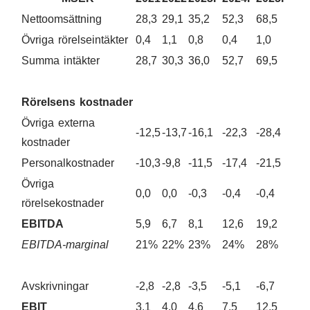
Nettoomsättning
28,3
29,1
35,2
52,3
68,5
Övriga rörelseintäkter
0,4
1,1
0,8
0,4
1,0
Summa intäkter
28,7
30,3
36,0
52,7
69,5
Rörelsens kostnader
Övriga externa
-12,5
-13,7
-16,1
-22,3
-28,4
kostnader
Personalkostnader
-10,3
-9,8
-11,5
-17,4
-21,5
Övriga
0,0
0,0
-0,3
-0,4
-0,4
rörelsekostnader
EBITDA
5,9
6,7
8,1
12,6
19,2
EBITDA-marginal
21%
22%
23%
24%
28%
Avskrivningar
-2,8
-2,8
-3,5
-5,1
-6,7
EBIT
3,1
4,0
4,6
7,5
12,5