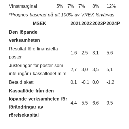
Vinstmarginal
5%
7%
7%
8%
12%
*
Prognos baserad på att 100% av VREX förvärvas
MSEK
2021
2022
2023P
2024P
202
Den löpande
verksamheten
Resultat före finansiella
1,6
2,5
3,1
5,6
10,
poster
Justeringar för poster som
2,7
3,0
3,5
5,1
6,7
inte ingår i kassaflödet m.m
Betald skatt
0,1
-0,1
0,0
-1,2
-2,1
Kassaflöde från den
löpande verksamheten för
4,4
5,5
6,6
9,5
14,
förändringar av
rörelsekapital