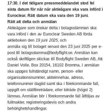
17:30. I det tidigare pressmeddelandet stod fel
sista datum för när när aktieägare ska vara införd i
Euroclear. Rätt datum ska vara den 19 juni.
Rätt att delta och anmälan
Aktieägare som önskar delta i bolagsstämman ska:
vara införd i den av Euroclear Sweden AB förda
aktieboken den
19 juni 2025
, och
anmäla sig till bolaget senast den 23 juni 2025 per e-
post till bolagsstamma@bodyflight.se. Anmälan kan
också skriftligen skickas till Bodyflight Sweden AB, Att:
Daniel Volle, Box 20154, 16102 Bromma. I anmälan
ska uppges fullständigt namn, person- eller
organisationsnummer, aktieinnehav, adress,
telefonnummer dagtid samt ska i förekommande fall,
uppgift om ställföreträdare, eller biträde (högst 2)
lämnas. Anmälan bör i förekommande fall åtföljas av
fullmakter, registreringsbevis och andra
behörighetshandlingar.