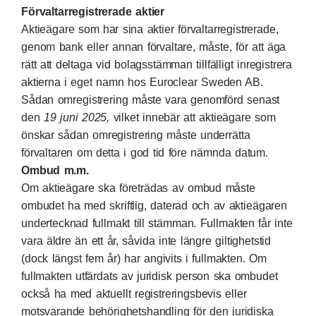
Förvaltarregistrerade aktier
Aktieägare som har sina aktier förvaltarregistrerade,
genom bank eller annan förvaltare, måste, för att äga
rätt att deltaga vid bolagsstämman tillfälligt inregistrera
aktierna i eget namn hos Euroclear Sweden AB.
Sådan omregistrering måste vara genomförd senast
den
19 juni 2025,
vilket innebär att aktieägare som
önskar sådan omregistrering måste underrätta
förvaltaren om detta i god tid före nämnda datum.
Ombud m.m.
Om aktieägare ska företrädas av ombud måste
ombudet ha med skriftlig, daterad och av aktieägaren
undertecknad fullmakt till stämman. Fullmakten får inte
vara äldre än ett år, såvida inte längre giltighetstid
(dock längst fem år) har angivits i fullmakten. Om
fullmakten utfärdats av juridisk person ska ombudet
också ha med aktuellt registreringsbevis eller
motsvarande behörighetshandling för den juridiska