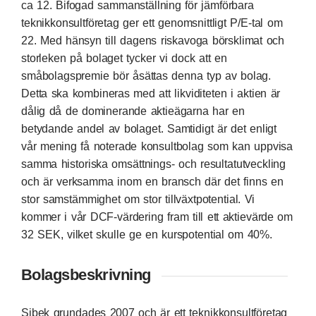
ca 12. Bifogad sammanställning för jämförbara
teknikkonsultföretag ger ett genomsnittligt P/E-tal om
22. Med hänsyn till dagens riskavoga börsklimat och
storleken på bolaget tycker vi dock att en
småbolagspremie bör åsättas denna typ av bolag.
Detta ska kombineras med att likviditeten i aktien är
dålig då de dominerande aktieägarna har en
betydande andel av bolaget. Samtidigt är det enligt
vår mening få noterade konsultbolag som kan uppvisa
samma historiska omsättnings- och resultatutveckling
och är verksamma inom en bransch där det finns en
stor samstämmighet om stor tillväxtpotential. Vi
kommer i vår DCF-värdering fram till ett aktievärde om
32 SEK, vilket skulle ge en kurspotential om 40%.
Bolagsbeskrivning
Sibek grundades 2007 och är ett teknikkonsultföretag