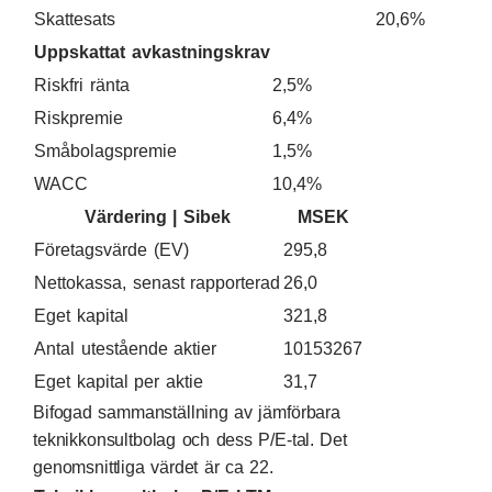
Skattesats
20,6%
Uppskattat avkastningskrav
Riskfri ränta
2,5%
Riskpremie
6,4%
Småbolagspremie
1,5%
WACC
10,4%
Värdering | Sibek
MSEK
Företagsvärde (EV)
295,8
Nettokassa, senast rapporterad
26,0
Eget kapital
321,8
Antal utestående aktier
10153267
Eget kapital per aktie
31,7
Bifogad sammanställning av jämförbara
teknikkonsultbolag och dess P/E-tal. Det
genomsnittliga värdet är ca 22.