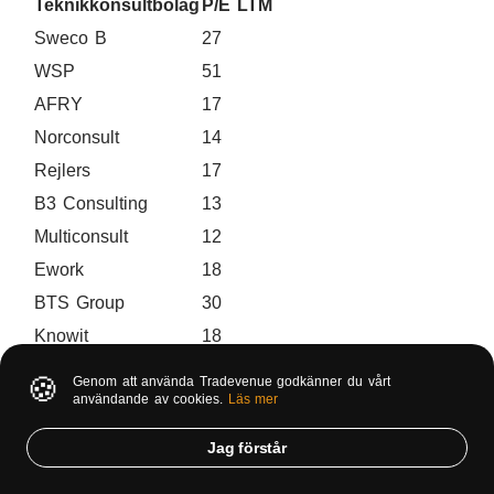
Teknikkonsultbolag
P/E LTM
Sweco B
27
WSP
51
AFRY
17
Norconsult
14
Rejlers
17
B3 Consulting
13
Multiconsult
12
Ework
18
BTS Group
30
Knowit
18
Genomsnitt
22
🍪
Genom att använda Tradevenue godkänner du vårt
användande av cookies.
Läs mer
Företagsledning
Jag förstår