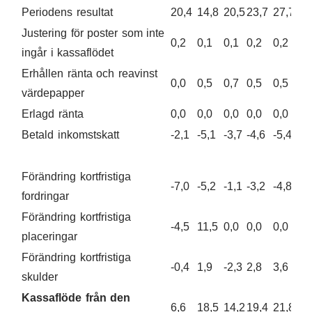
Periodens resultat
20,4
14,8
20,5
23,7
27,7
Justering för poster som inte
0,2
0,1
0,1
0,2
0,2
ingår i kassaflödet
Erhållen ränta och reavinst
0,0
0,5
0,7
0,5
0,5
värdepapper
Erlagd ränta
0,0
0,0
0,0
0,0
0,0
Betald inkomstskatt
-2,1
-5,1
-3,7
-4,6
-5,4
Förändring kortfristiga
-7,0
-5,2
-1,1
-3,2
-4,8
fordringar
Förändring kortfristiga
-4,5
11,5
0,0
0,0
0,0
placeringar
Förändring kortfristiga
-0,4
1,9
-2,3
2,8
3,6
skulder
Kassaflöde från den
6,6
18,5
14,2
19,4
21,8