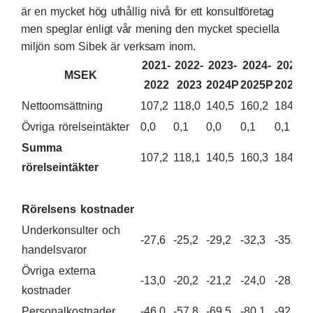
är en mycket hög uthållig nivå för ett konsultföretag
men speglar enligt vår mening den mycket speciella
miljön som Sibek är verksam inom.
2021-
2022-
2023-
2024-
2025-
MSEK
2022
2023
2024P
2025P
2026P
Nettoomsättning
107,2
118,0
140,5
160,2
184,2
Övriga rörelseintäkter
0,0
0,1
0,0
0,1
0,1
Summa
107,2
118,1
140,5
160,3
184,3
rörelseintäkter
Rörelsens kostnader
Underkonsulter och
-27,6
-25,2
-29,2
-32,3
-35,8
handelsvaror
Övriga externa
-13,0
-20,2
-21,2
-24,0
-28,1
kostnader
Personalkostnader
-46,0
-57,8
-69,5
-80,1
-92,5