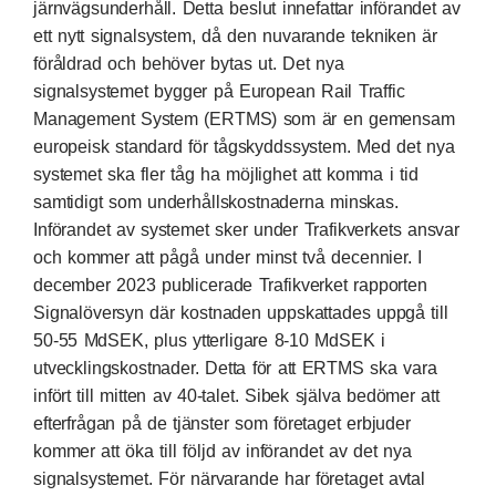
järnvägsunderhåll. Detta beslut innefattar införandet av
ett nytt signalsystem, då den nuvarande tekniken är
föråldrad och behöver bytas ut. Det nya
signalsystemet bygger på European Rail Traffic
Management System (ERTMS) som är en gemensam
europeisk standard för tågskyddssystem. Med det nya
systemet ska fler tåg ha möjlighet att komma i tid
samtidigt som underhållskostnaderna minskas.
Införandet av systemet sker under Trafikverkets ansvar
och kommer att pågå under minst två decennier. I
december 2023 publicerade Trafikverket rapporten
Signalöversyn där kostnaden uppskattades uppgå till
50-55 MdSEK, plus ytterligare 8-10 MdSEK i
utvecklingskostnader. Detta för att ERTMS ska vara
infört till mitten av 40-talet. Sibek själva bedömer att
efterfrågan på de tjänster som företaget erbjuder
kommer att öka till följd av införandet av det nya
signalsystemet. För närvarande har företaget avtal