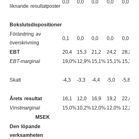
0,0
0,0
0,0
0,0
0,0
liknande resultatposter
Bokslutsdispositioner
Förändring av
0,1
0,0
0,0
0,0
0,0
överskrivning
EBT
20,4
15,3
21,2
24,2
28,2
EBT-marginal
19,0%
12,9%
15,1%
15,1%
15,3%
Skatt
-4,3
-3,3
-4,4
-5,0
-5,8
Årets resultat
16,1
12,0
16,9
19,2
22,4
Vinstmarginal
15,0%
10,2%
12,0%
12,0%
12,2%
MSEK
Den löpande
verksamheten