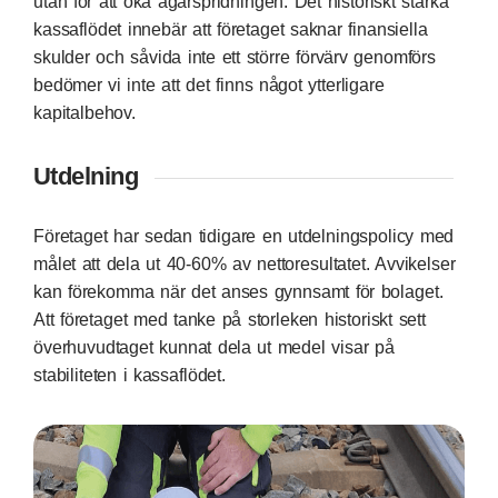
utan för att öka ägarspridningen. Det historiskt starka
kassaflödet innebär att företaget saknar finansiella
skulder och såvida inte ett större förvärv genomförs
bedömer vi inte att det finns något ytterligare
kapitalbehov.
Utdelning
Företaget har sedan tidigare en utdelningspolicy med
målet att dela ut 40-60% av nettoresultatet. Avvikelser
kan förekomma när det anses gynnsamt för bolaget.
Att företaget med tanke på storleken historiskt sett
överhuvudtaget kunnat dela ut medel visar på
stabiliteten i kassaflödet.