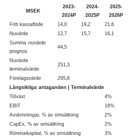
2023-
2024-
2025-
MSEK
2024P
2025P
2026P
Fritt kassaflöde
14,0
19,2
21,6
Nuvärde
12,7
15,7
16,1
Summa nuvärde
44,5
prognos
Nuvärde
251,3
terminalvärde
Företagsvärde
295,8
Långsiktiga antaganden | Terminalvärde
Tillväxt
4%
EBIT
18%
Avskrivningar, % av omsättning
2%
CapEx, % av omsättning
2%
Rörelsekapital, % av omsättning
3%