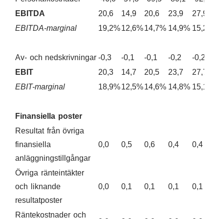
EBITDA
20,6
14,9
20,6
23,9
27,9
EBITDA-marginal
19,2%
12,6%
14,7%
14,9%
15,2
Av- och nedskrivningar
-0,3
-0,1
-0,1
-0,2
-0,2
EBIT
20,3
14,7
20,5
23,7
27,7
EBIT-marginal
18,9%
12,5%
14,6%
14,8%
15,1%
Finansiella poster
Resultat från övriga
finansiella
0,0
0,5
0,6
0,4
0,4
anläggningstillgångar
Övriga ränteintäkter
och liknande
0,0
0,1
0,1
0,1
0,1
resultatposter
Räntekostnader och