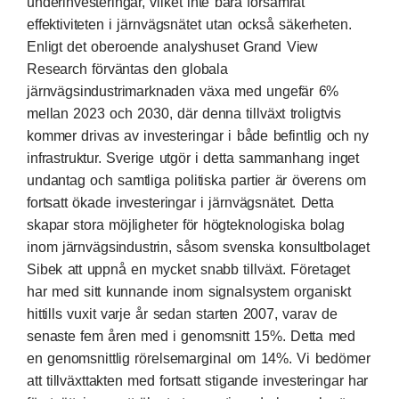
underinvesteringar, vilket inte bara försämrat
effektiviteten i järnvägsnätet utan också säkerheten.
Enligt det oberoende analyshuset Grand View
Research förväntas den globala
järnvägsindustrimarknaden växa med ungefär 6%
mellan 2023 och 2030, där denna tillväxt troligtvis
kommer drivas av investeringar i både befintlig och ny
infrastruktur. Sverige utgör i detta sammanhang inget
undantag och samtliga politiska partier är överens om
fortsatt ökade investeringar i järnvägsnätet. Detta
skapar stora möjligheter för högteknologiska bolag
inom järnvägsindustrin, såsom svenska konsultbolaget
Sibek att uppnå en mycket snabb tillväxt. Företaget
har med sitt kunnande inom signalsystem organiskt
hittills vuxit varje år sedan starten 2007, varav de
senaste fem åren med i genomsnitt 15%. Detta med
en genomsnittlig rörelsemarginal om 14%. Vi bedömer
att tillväxttakten med fortsatt stigande investeringar har