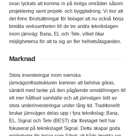
ovan lyckats att komma in på övriga områden såsom
projektering samt projekt- och byggledning. Vi tror att
det finns förutsättningar för bolaget att nu också börja
bredda verksamheten till de tre andra teknikslagen
inom järnväg: Bana, EL och Tele, vilket ökar
möjligheterna för att ta sig an fler helhetsåtaganden.
Marknad
Stora investeringar inom svenska
järnvägsinfrastrukturen kommer att behöva göras,
särskilt med tanke på den pågående omställningen till
ett mer hållbart samhälle och att järnvägen lidit av
stora underinvesteringar under lång tid. Traditionellt
brukar järnvägen delas upp i fyra teknikslag: Bana,
EL, Signal och Tele (BEST) där företaget helt har
fokuserat på teknikslaget Signal. Detta skapar goda
möjligheter för bolag som Sibek att både bredda sin