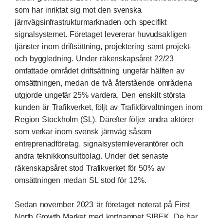
som har inriktat sig mot den svenska
järnvägsinfrastrukturmarknaden och specifikt
signalsystemet. Företaget levererar huvudsakligen
tjänster inom driftsättning, projektering samt projekt-
och byggledning. Under räkenskapsåret 22/23
omfattade området driftsättning ungefär hälften av
omsättningen, medan de två återstående områdena
utgjorde ungefär 25% vardera. Den enskilt största
kunden är Trafikverket, följt av Trafikförvaltningen inom
Region Stockholm (SL). Därefter följer andra aktörer
som verkar inom svensk järnväg såsom
entreprenadföretag, signalsystemleverantörer och
andra teknikkonsultbolag. Under det senaste
räkenskapsåret stod Trafikverket för 50% av
omsättningen medan SL stod för 12%.
Sedan november 2023 är företaget noterat på First
North Growth Market med kortnamnet SIBEK. De har