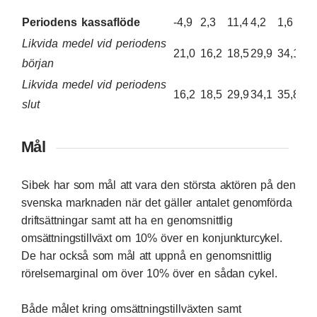
Periodens kassaflöde
-4,9
2,3
11,4
4,2
1,6
Likvida medel vid periodens
21,0
16,2
18,5
29,9
34,1
början
Likvida medel vid periodens
16,2
18,5
29,9
34,1
35,8
slut
Mål
Sibek har som mål att vara den största aktören på den
svenska marknaden när det gäller antalet genomförda
driftsättningar samt att ha en genomsnittlig
omsättningstillväxt om 10% över en konjunkturcykel.
De har också som mål att uppnå en genomsnittlig
rörelsemarginal om över 10% över en sådan cykel.
Både målet kring omsättningstillväxten samt