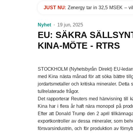
JUST NU:
Zenergy tar in 32,5 MSEK – vil
Nyhet
19 jun, 2025
EU: SÄKRA SÄLLSYNT
KINA-MÖTE - RTRS
STOCKHOLM (Nyhetsbyrån Direkt) EU-ledarn
med Kina nästa månad för att söka bättre tillg
jordartsmetaller och kritiska mineraler. Dett
tullrelaterade frågor.
Det rapporterar Reuters med hänvisning till kä
Kina har i flera år haft nära monopol på produ
Efter att Donald Trump den 2 april tillkännaga
exportkontroller av dessa mineraler, som be
försvarsindustrin, och för produktion av förnyb