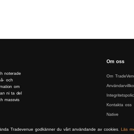
Om oss
ch noterade
Om TradeVen
må- och
Användarvillko
ormation om
an ni ta del
Integritetspoli
och massvis
Kontakta oss
Native
ända Tradevenue godkänner du vårt användande av cookies.
Läs m