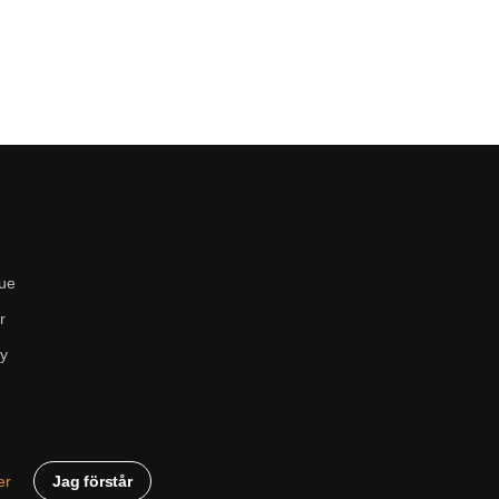
ue
r
cy
Jag förstår
er