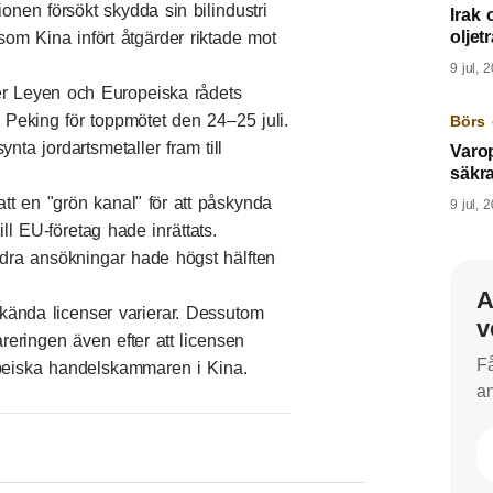
nen försökt skydda sin bilindustri
Irak 
oljet
 som Kina infört åtgärder riktade mot
9 jul, 
r Leyen och Europeiska rådets
 Peking för toppmötet den 24–25 juli.
Börs 
nta jordartsmetaller fram till
Varop
säkra
t en "grön kanal" för att påskynda
9 jul, 
ill EU-företag hade inrättats.
dra ansökningar hade högst hälften
A
kända licenser varierar. Dessutom
v
areringen även efter att licensen
Få
opeiska handelskammaren i Kina.
an