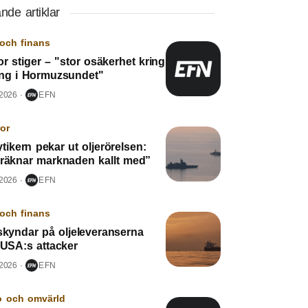
nde artiklar
och finans
r stiger – "stor osäkerhet kring
ing i Hormuzsundet"
 2026
EFN
or
tikern pekar ut oljerörelsen:
 räknar marknaden kallt med”
 2026
EFN
och finans
skyndar på oljeleveranserna
 USA:s attacker
 2026
EFN
o och omvärld