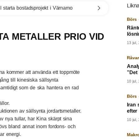
Likna
l starta bostadsprojekt i Värnamo
Börs 
Ränto
A METALLER PRIO VID
lösn
13 jul,
Råvar
Analy
a kommer att använda ett toppmöte
”Det
ång till kinesiska sällsynta
10 jul,
a samtidigt som de ska hantera en rad
Börs 
llor.
Iran 
ktionen av sällsynta jordartsmetaller.
efter
v nya tullar, har Kina skärpt sina
10 jul,
hövs bland annat inom fordons- och
ar energi.
Makr