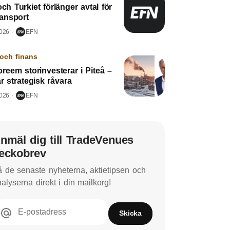
och Turkiet förlänger avtal för
ransport
2026
EFN
och finans
reem storinvesterar i Piteå –
r strategisk råvara
2026
EFN
nmäl dig till TradeVenues
eckobrev
 de senaste nyheterna, aktietipsen och
alyserna direkt i din mailkorg!
E-postadress
Skicka