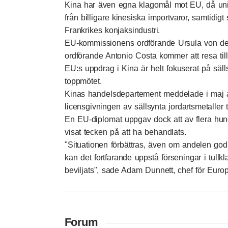
Kina har även egna klagomål mot EU, då unio
från billigare kinesiska importvaror, samtidigt
Frankrikes konjaksindustri.
EU-kommissionens ordförande Ursula von de
ordförande Antonio Costa kommer att resa till
EU:s uppdrag i Kina är helt fokuserat på sällsy
toppmötet.
Kinas handelsdepartement meddelade i maj at
licensgivningen av sällsynta jordartsmetaller t
En EU-diplomat uppgav dock att av flera hun
visat tecken på att ha behandlats.
"Situationen förbättras, även om andelen god
kan det fortfarande uppstå förseningar i tullkl
beviljats", sade Adam Dunnett, chef för Eur
Forum