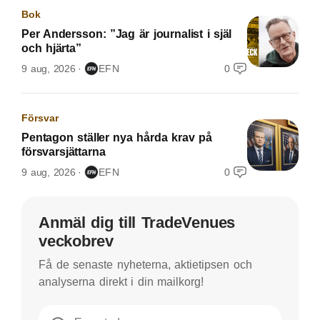
Bok
Per Andersson: ”Jag är journalist i själ
och hjärta”
9 aug, 2026
EFN
0
Försvar
Pentagon ställer nya hårda krav på
försvarsjättarna
9 aug, 2026
EFN
0
Anmäl dig till TradeVenues
veckobrev
Få de senaste nyheterna, aktietipsen och
analyserna direkt i din mailkorg!