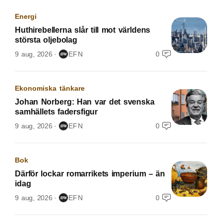
Energi
Huthirebellerna slår till mot världens
största oljebolag
9 aug, 2026
EFN
0
Ekonomiska tänkare
Johan Norberg: Han var det svenska
samhällets fadersfigur
9 aug, 2026
EFN
0
Bok
Därför lockar romarrikets imperium – än
idag
9 aug, 2026
EFN
0