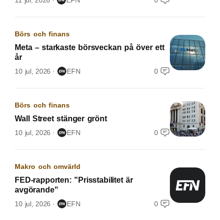
11 jul, 2026
EFN
0
Börs och finans
Meta – starkaste börsveckan på över ett
år
10 jul, 2026
EFN
0
Börs och finans
Wall Street stänger grönt
10 jul, 2026
EFN
0
Makro och omvärld
FED-rapporten: "Prisstabilitet är
avgörande"
10 jul, 2026
EFN
0