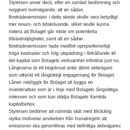
Styrelsen anser dock, efter en samlad bedömning och
noggrant övervägande, att en sådan
företrädesemission i detta skede skulle vara betydligt
mer resurs- och tidskrävande, vilket skulle kunna
riskera att Bolaget går miste om potentiella
tillväxtmöjligheter, samt att en sådan
företrädesemission hade medfört oproportionerligt
höga kostnader och hög utspädning i förhållande till
det kapital som Bolagets verksamhet erfordrar just nu.
Långivarna är ett begränsat antal större aktieägare
som uttryckt ett långsiktigt engagemang för Bolaget.
Lånen möjliggör för Bolaget att bygga en
investerarbas som är i linje med Bolagets långsiktiga
intressen och som kan stödja Bolagets framtida
kapitalbehov.
Styrelsen bedömer att nämnda skäl med tillräcklig
styrka motiverar avvikelsen från huvudregeln att
emissioner ska genomföras med befintliga aktieägares