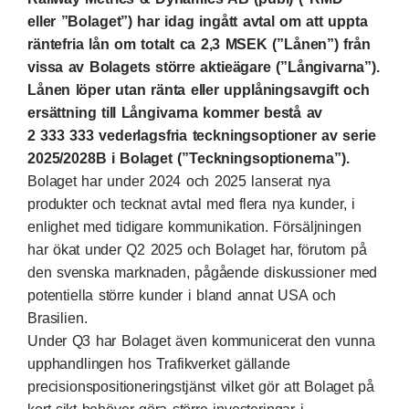
eller ”Bolaget”) har idag ingått avtal om att uppta
räntefria lån om totalt ca 2,3 MSEK (”Lånen”) från
vissa av Bolagets större aktieägare (”Långivarna”).
Lånen löper utan ränta eller upplåningsavgift och
ersättning till Långivarna kommer bestå av
2
333
333 vederlagsfria teckningsoptioner av serie
2025/2028B i Bolaget (”Teckningsoptionerna”).
Bolaget har under 2024 och 2025 lanserat nya
produkter och tecknat avtal med flera nya kunder, i
enlighet med tidigare kommunikation. Försäljningen
har ökat under Q2 2025 och Bolaget har, förutom på
den svenska marknaden, pågående diskussioner med
potentiella större kunder i bland annat USA och
Brasilien.
Under Q3 har Bolaget även kommunicerat den vunna
upphandlingen hos Trafikverket gällande
precisionspositioneringstjänst vilket gör att Bolaget på