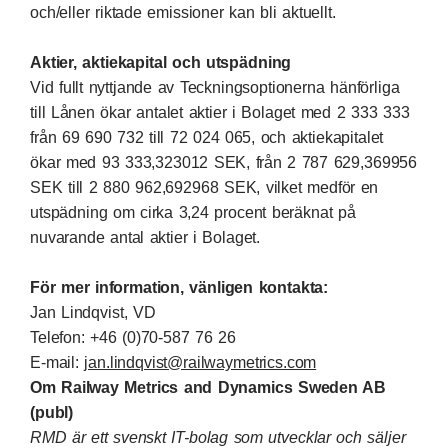
och/eller riktade emissioner kan bli aktuellt.
Aktier, aktiekapital och utspädning
Vid fullt nyttjande av Teckningsoptionerna hänförliga
till Lånen ökar antalet aktier i Bolaget med 2
333
333
från 69
690
732 till 72
024
065, och aktiekapitalet
ökar med 93
333,323012 SEK, från 2
787
629,369956
SEK till 2
880
962,692968 SEK, vilket medför en
utspädning om cirka 3,24 procent beräknat på
nuvarande antal aktier i Bolaget.
För mer information, vänligen kontakta:
Jan Lindqvist, VD
Telefon: +46 (0)70-587 76 26
E-mail:
jan.lindqvist@railwaymetrics.com
Om Railway Metrics and Dynamics Sweden AB
(publ)
RMD är ett svenskt IT-bolag som utvecklar och säljer