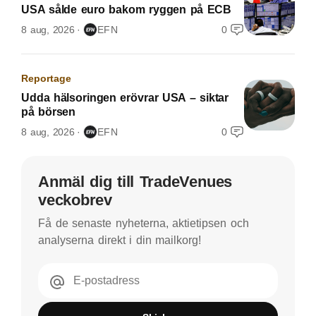
USA sålde euro bakom ryggen på ECB
8 aug, 2026
EFN
0
Reportage
Udda hälsoringen erövrar USA – siktar
på börsen
8 aug, 2026
EFN
0
Anmäl dig till TradeVenues
veckobrev
Få de senaste nyheterna, aktietipsen och
analyserna direkt i din mailkorg!
E-postadress