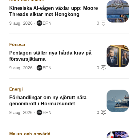
Kinesiska AI-vågen växlar upp: Moore
Threads siktar mot Hongkong
9 aug, 2026
EFN
0
Försvar
Pentagon ställer nya hårda krav på
försvarsjättarna
9 aug, 2026
EFN
0
Energi
Förhandlingar om ny sjörutt nära
genombrott i Hormuzsundet
9 aug, 2026
EFN
0
Makro och omvärld