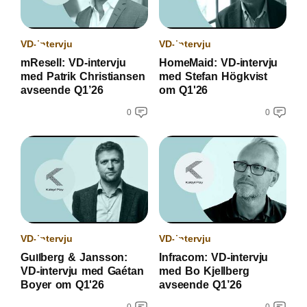
VD-intervju
VD-intervju
mResell: VD-intervju
HomeMaid: VD-intervju
med Patrik Christiansen
med Stefan Högkvist
avseende Q1’26
om Q1'26
0
0
VD-intervju
VD-intervju
Gullberg & Jansson:
Infracom: VD-intervju
VD-intervju med Gaétan
med Bo Kjellberg
Boyer om Q1'26
avseende Q1’26