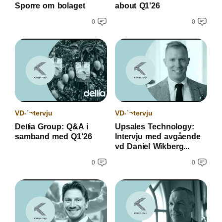
Sporre om bolaget
about Q1'26
0
0
VD-intervju
VD-intervju
Dellia Group: Q&A i
Upsales Technology:
samband med Q1’26
Intervju med avgående
vd Daniel Wikberg...
0
0