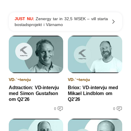
JUST NU:
Zenergy tar in 32,5 MSEK – vill starta
bostadsprojekt i Värnamo
VD-intervju
VD-intervju
Adtraction: VD-intervju
Briox: VD-intervju med
med Simon Gustafson
Mikael Lindblom om
om Q2'26
Q2'26
0
0