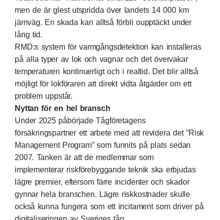
men de är glest utspridda över landets 14 000 km
järnväg. En skada kan alltså förbli oupptäckt under
lång tid.
RMD:s system för varmgångsdetektion kan installeras
på alla typer av lok och vagnar och det övervakar
temperaturen kontinuerligt och i realtid. Det blir alltså
möjligt för lokföraren att direkt vidta åtgärder om ett
problem uppstår.
Nyttan för en hel bransch
Under 2025 påbörjade Tågföretagens
försäkringspartner ett arbete med att revidera det ”Risk
Management Program” som funnits på plats sedan
2007. Tanken är att de medlemmar som
implementerar riskförebyggande teknik ska erbjudas
lägre premier, eftersom färre incidenter och skador
gynnar hela branschen. Lägre riskkostnader skulle
också kunna fungera som ett incitament som driver på
digitaliseringen av Sveriges tåg.