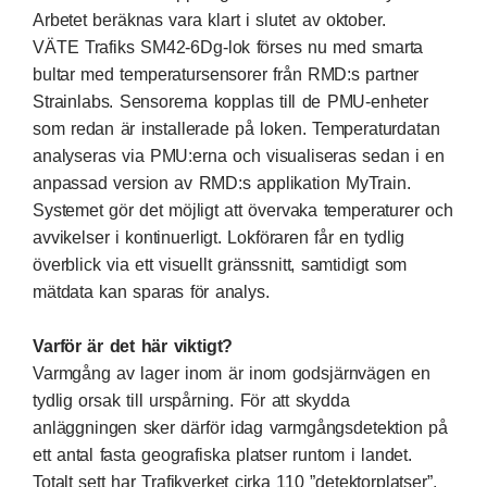
Arbetet beräknas vara klart i slutet av oktober.
VÄTE Trafiks
SM42-6Dg-lok förses nu med smarta
bultar med temperatursensorer från RMD:s partner
Strainlabs. Sensorerna kopplas till de PMU-enheter
som redan är installerade på loken. Temperaturdatan
analyseras
via
PMU:erna och visualiseras sedan i en
anpassad version av RMD:s applikation MyTrain.
Systemet gör det möjligt att övervaka temperaturer och
avvikelser i kontinuerligt. Lokföraren får en tydlig
överblick via ett visuellt gränssnitt, samtidigt som
mätdata kan sparas för analys.
Varför är det här viktigt?
Varmgång av lager inom är inom godsjärnvägen en
tydlig orsak till urspårning. För att skydda
anläggningen sker därför idag varmgångsdetektion på
ett antal fasta geografiska platser runtom i landet.
Totalt sett har Trafikverket cirka 110 ”detektorplatser”,