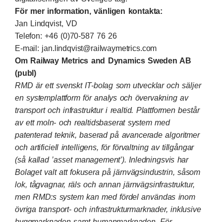
För mer information, vänligen kontakta:
Jan Lindqvist, VD
Telefon: +46 (0)70-587 76 26
E-mail:
jan.lindqvist@railwaymetrics.com
Om Railway Metrics and Dynamics Sweden AB
(publ)
RMD är ett svenskt IT-bolag som utvecklar och säljer
en systemplattform för analys och övervakning av
transport och infrastruktur i realtid. Plattformen består
av ett moln- och realtidsbaserat system med
patenterad teknik, baserad på avancerade algoritmer
och artificiell intelligens, för förvaltning av tillgångar
(så kallad ’asset management’). Inledningsvis har
Bolaget valt att fokusera på järnvägsindustrin, såsom
lok, tågvagnar, räls och annan järnvägsinfrastruktur,
men RMD:s system kan med fördel användas inom
övriga transport- och infrastrukturmarknader, inklusive
byggmarknaden samt humanmarknaden. För