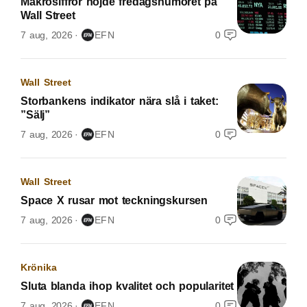
Makrosiffror höjde fredagshumöret på
Wall Street
7 aug, 2026
EFN
0
Wall Street
Storbankens indikator nära slå i taket:
”Sälj”
7 aug, 2026
EFN
0
Wall Street
Space X rusar mot teckningskursen
7 aug, 2026
EFN
0
Krönika
Sluta blanda ihop kvalitet och popularitet
7 aug, 2026
EFN
0