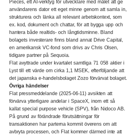
Pieces, ett AI-verktyg för utvecklare med målet att ge
användarens dator ett eget minne genom att samla in,
strukturera och länka all relevant arbetskontext, som
ex. kod, dokument och chattar, för att bygga upp och
hantera både realtids- och långtidsminne. Bland
bolagets investerare finns bland annat Drive Capital,
en amerikansk VC-fond som drivs av Chris Olsen,
tidigare partner på Sequoia.
Flat avyttrade under kvartalet samtliga 71 058 aktier i
Lyst till ett värde om cirka 1,1 MSEK, efterföljande att
det japanska e-handelsbolaget Zozo förvärvat bolaget.
Övriga händelser
Flat pressmeddelande (2025-06-11) avsikten att
förvärva ytterligare andelar i SpaceX, inom ett så
kallat special purpose vehicle (SPV), från Nidoco AB.
På grund av förändrade förutsättningar för
transaktionen har parterna kommit överens om att
avbryta processen, och Flat kommer därmed inte att