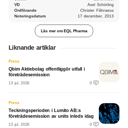
VD
Axel Schörling
Ordförande
Christer Fåhraeus
Noteringsdatum
17 december, 2013
Läs mer om EQL Pharma
Liknande artiklar
Press
Qbim Aktiebolag offentliggör utfall i
företrädesemission
13 jul, 2026
0
Press
Teckningsperioden i Lumito AB:s
företrädesemission av units inleds idag
13 jul, 2026
0