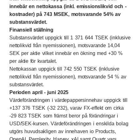
innebär en nettokassa (inkl. emissionslikvid och -
kostnader) på 743 MSEK, motsvarande 54% av
substansvärdet.
Finansiell ställning
Substansvärdet uppgick till 1 371 644 TSEK (inklusive
nettolikvid från nyemissionen), motsvarande 14,04
SEK per aktie vilket innebär en ökning med +30 %
per aktie för kvartalet.
Nettokassan uppgick till 742 550 TSEK (inklusive
nettolikvid från nyemissionen), motsvarande 54 % av
substansvärdet.
Perioden april - juni 2025
Värdeförändringen i värdepappersinnehav uppgick till
+137 376 TSEK (-32 232), varav FX-effekt om cirka
-29 823 TSEK som främst beror på förändringar i
USD/SEK-kursen. Värdeförändringen i enskilda bolag
utgörs huvudsakligen av innehaven io Products,
OpenAI, Perplexity, Harvey, xAI samt Quartr vars