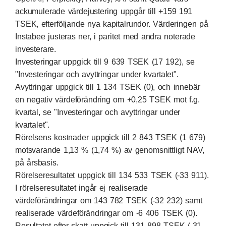
ackumulerade värdejustering uppgår till +159 191
TSEK, efterföljande nya kapitalrundor. Värderingen på
Instabee justeras ner, i paritet med andra noterade
investerare.
Investeringar uppgick till 9 639 TSEK (17 192), se
"Investeringar och avyttringar under kvartalet".
Avyttringar uppgick till 1 134 TSEK (0), och innebär
en negativ värdeförändring om +0,25 TSEK mot f.g.
kvartal, se "Investeringar och avyttringar under
kvartalet".
Rörelsens kostnader uppgick till 2 843 TSEK (1 679)
motsvarande 1,13 % (1,74 %) av genomsnittligt NAV,
på årsbasis.
Rörelseresultatet uppgick till 134 533 TSEK (-33 911).
I rörelseresultatet ingår ej realiserade
värdeförändringar om 143 782 TSEK (-32 232) samt
realiserade värdeförändringar om -6 406 TSEK (0).
Resultatet efter skatt uppgick till 131 898 TSEK (-31