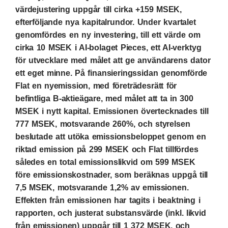
värdejustering uppgår till cirka +159 MSEK,
efterföljande nya kapitalrundor. Under kvartalet
genomfördes en ny investering, till ett värde om
cirka 10 MSEK i AI-bolaget Pieces, ett AI-verktyg
för utvecklare med målet att ge användarens dator
ett eget minne. På finansieringssidan genomförde
Flat en nyemission, med företrädesrätt för
befintliga B-aktieägare, med målet att ta in 300
MSEK i nytt kapital. Emissionen övertecknades till
777 MSEK, motsvarande 260%, och styrelsen
beslutade att utöka emissionsbeloppet genom en
riktad emission på 299 MSEK och Flat tillfördes
således en total emissionslikvid om 599 MSEK
före emissionskostnader, som beräknas uppgå till
7,5 MSEK, motsvarande 1,2% av emissionen.
Effekten från emissionen har tagits i beaktning i
rapporten, och justerat substansvärde (inkl. likvid
från emissionen) uppgår till 1 372 MSEK, och