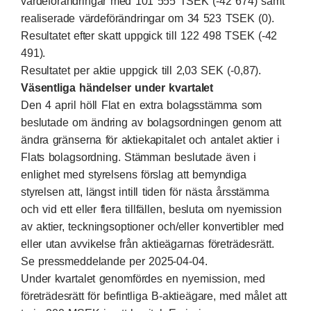
värdeförändringar med 101 555 TSEK (-42 674) samt
realiserade värdeförändringar om 34 523 TSEK (0).
Resultatet efter skatt uppgick till 122 498 TSEK (-42
491).
Resultatet per aktie uppgick till 2,03 SEK (-0,87).
Väsentliga händelser under kvartalet
Den 4 april höll Flat en extra bolagsstämma som
beslutade om ändring av bolagsordningen genom att
ändra gränserna för aktiekapitalet och antalet aktier i
Flats bolagsordning. Stämman beslutade även i
enlighet med styrelsens förslag att bemyndiga
styrelsen att, längst intill tiden för nästa årsstämma
och vid ett eller flera tillfällen, besluta om nyemission
av aktier, teckningsoptioner och/eller konvertibler med
eller utan avvikelse från aktieägarnas företrädesrätt.
Se pressmeddelande per 2025-04-04.
Under kvartalet genomfördes en nyemission, med
företrädesrätt för befintliga B-aktieägare, med målet att