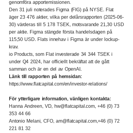
genomföra apportemissionen.
Den 31 juli noterades Figma (FIG) på NYSE. Flat
äger 23 476 aktier, vilka per delårsrapporten (2025-06-
30) värderas till 5 178 TSEK, motsvarande 21,30 USD
per aktie. Figma stängde första handelsdagen på
115,50 USD. Flats innehav i Figma är under lockup-
krav.
io Products, som Flat investerade 34 344 TSEK i
under Q4 2024, har officiellt bekräftat att de gått
samman och är en del av OpenAI.
Länk till rapporten på hemsidan:
https://www.flatcapital.com/en/investor-relations/
För ytterligare information, vänligen kontakta:
Hanna Andreen, VD,
hw@flatcapital.com
, +46 (0) 73
353 44 66
Antonio Melani, CFO,
am@flatcapital.com
,+46 (0) 72
221 81 32