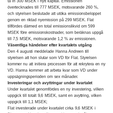
ta in 300 MSEK i nytt kapital. Emissionen
övertecknades till 777 MSEK, motsvarande 260 %,
och styrelsen beslutade att utöka emissionsbeloppet
genom en riktad nyemission på 299 MSEK. Flat
tillfördes därmed en total emissionslikvid om 599
MSEK före emissionskostnader, som beräknas uppgå
till 7,5 MSEK, motsvarande 1,2 % av emissionen.
Väsentliga händelser efter kvartalets utgång
Den 4 augusti meddelade Hanna Andreen till
styrelsen att hon slutar som VD för Flat. Styrelsen
kommer nu att initiera processen för att rekrytera en ny
VD. Hanna kommer att arbeta kvar som VD under
uppsägningsperioden om sex månader.
Investeringar och avyttringar under kvartalet
Under kvartalet genomfördes en ny investering, vilken
uppgick till totalt 9,6 MSEK, samt en avyttring, vilken
uppgick till 1,1 MSEK;
Flat investerade under kvartalet cirka 9,6 MSEK i