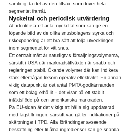
samtidigt ta del av den tillväxt som driver hela
segmentet framåt.
Nyckeltal och periodisk utvärdering
Att identifiera ett antal nyckeltal som kan ge en
löpande bild av de olika snusbolagens styrka och
riskexponering är ett bra sätt att följa utvecklingen
inom segmentet för vitt snus.
Ett centralt mått är naturligtvis försäljningsvolymerna,
särskilt i USA där marknadstillväxten är snabb och
regleringen stabil. Ökande volymer där kan indikera
stark efterfrågan liksom operativ effektivitet. En annan
viktig datapunkt är det antal PMTA-godkännanden
som ett bolag erhållit – det visar på ett stabilt
intäktsflöde på den amerikanska marknaden.
På EU-sidan är det viktigt att hålla sig uppdaterad
med lagstiftningen, särskilt vad gäller indikationer på
skärpningar i TPD. Alla förändringar avseende
beskattning eller tillåtna ingredienser kan ge snabba