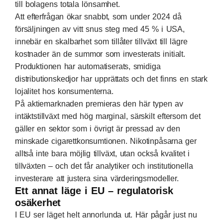
till bolagens totala lönsamhet.
Att efterfrågan ökar snabbt, som under 2024 då
försäljningen av vitt snus steg med 45 % i USA,
innebär en skalbarhet som tillåter tillväxt till lägre
kostnader än de summor som investerats initialt.
Produktionen har automatiserats, smidiga
distributionskedjor har upprättats och det finns en stark
lojalitet hos konsumenterna.
På aktiemarknaden premieras den här typen av
intäktstillväxt med hög marginal, särskilt eftersom det
gäller en sektor som i övrigt är pressad av den
minskade cigarettkonsumtionen. Nikotinpåsarna ger
alltså inte bara möjlig tillväxt, utan också kvalitet i
tillväxten – och det får analytiker och institutionella
investerare att justera sina värderingsmodeller.
Ett annat läge i EU – regulatorisk
osäkerhet
I EU ser läget helt annorlunda ut. Här pågår just nu