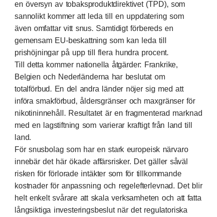
en översyn av
tobaksproduktdirektivet (TPD)
, som
sannolikt kommer att leda till en uppdatering som
även omfattar vitt snus. Samtidigt förbereds en
gemensam EU-beskattning som kan leda till
prishöjningar på upp till flera hundra procent.
Till detta kommer nationella åtgärder: Frankrike,
Belgien och Nederländerna har beslutat om
totalförbud. En del andra länder nöjer sig med att
införa smakförbud, åldersgränser och maxgränser för
nikotininnehåll. Resultatet är en fragmenterad marknad
med en lagstiftning som varierar kraftigt från land till
land.
För snusbolag som har en stark europeisk närvaro
innebär det här ökade affärsrisker. Det gäller såväl
risken för förlorade intäkter som för tillkommande
kostnader för anpassning och regelefterlevnad. Det blir
helt enkelt svårare att skala verksamheten och att fatta
långsiktiga investeringsbeslut när det regulatoriska