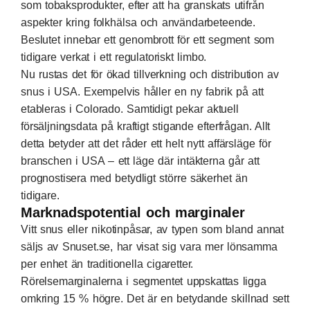
som tobaksprodukter, efter att ha granskats utifrån
aspekter kring folkhälsa och användarbeteende.
Beslutet innebar ett genombrott för ett segment som
tidigare verkat i ett regulatoriskt limbo.
Nu rustas det för ökad tillverkning och distribution av
snus i USA. Exempelvis håller en ny fabrik på att
etableras i Colorado. Samtidigt pekar aktuell
försäljningsdata på kraftigt stigande efterfrågan. Allt
detta betyder att det råder ett helt nytt affärsläge för
branschen i USA – ett läge där intäkterna går att
prognostisera med betydligt större säkerhet än
tidigare.
Marknadspotential och marginaler
Vitt snus eller nikotinpåsar, av typen som bland annat
säljs av
Snuset.se
, har visat sig vara mer lönsamma
per enhet än traditionella cigaretter.
Rörelsemarginalerna i segmentet uppskattas ligga
omkring 15 % högre. Det är en betydande skillnad sett