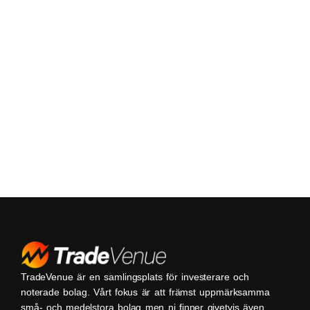
TradeVenue är en samlingsplats för investerare och
noterade bolag. Vårt fokus är att främst uppmärksamma
små- och medelstora bolag men ni finner givetvis även