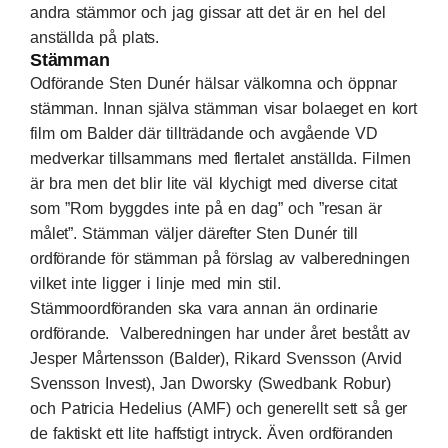
andra stämmor och jag gissar att det är en hel del
anställda på plats.
Stämman
Odförande Sten Dunér hälsar välkomna och öppnar
stämman. Innan själva stämman visar bolaeget en kort
film om Balder där tillträdande och avgående VD
medverkar tillsammans med flertalet anställda. Filmen
är bra men det blir lite väl klychigt med diverse citat
som ”Rom byggdes inte på en dag” och ”resan är
målet”. Stämman väljer därefter Sten Dunér till
ordförande för stämman på förslag av valberedningen
vilket inte ligger i linje med min stil.
Stämmoordföranden ska vara annan än ordinarie
ordförande. Valberedningen har under året bestått av
Jesper Mårtensson (Balder), Rikard Svensson (Arvid
Svensson Invest), Jan Dworsky (Swedbank Robur)
och Patricia Hedelius (AMF) och generellt sett så ger
de faktiskt ett lite haffstigt intryck. Även ordföranden