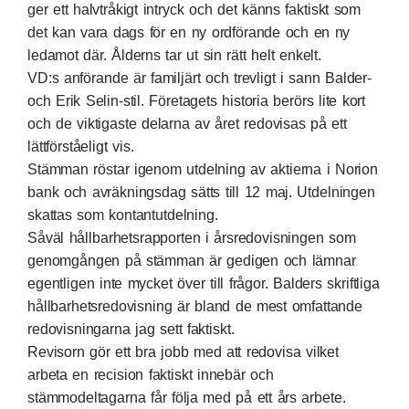
ger ett halvtråkigt intryck och det känns faktiskt som
det kan vara dags för en ny ordförande och en ny
ledamot där. Ålderns tar ut sin rätt helt enkelt.
VD:s anförande är familjärt och trevligt i sann Balder-
och Erik Selin-stil. Företagets historia berörs lite kort
och de viktigaste delarna av året redovisas på ett
lättförståeligt vis.
Stämman röstar igenom utdelning av aktierna i Norion
bank och avräkningsdag sätts till 12 maj. Utdelningen
skattas som kontantutdelning.
Såväl hållbarhetsrapporten i årsredovisningen som
genomgången på stämman är gedigen och lämnar
egentligen inte mycket över till frågor. Balders skriftliga
hållbarhetsredovisning är bland de mest omfattande
redovisningarna jag sett faktiskt.
Revisorn gör ett bra jobb med att redovisa vilket
arbeta en recision faktiskt innebär och
stämmodeltagarna får följa med på ett års arbete.