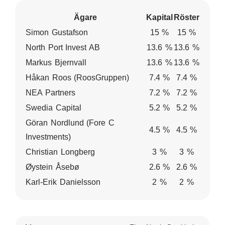
Ägare
Kapital
Röster
Simon Gustafson
15 %
15 %
North Port Invest AB
13.6 %
13.6 %
Markus Bjernvall
13.6 %
13.6 %
Håkan Roos (RoosGruppen)
7.4 %
7.4 %
NEA Partners
7.2 %
7.2 %
Swedia Capital
5.2 %
5.2 %
Göran Nordlund (Fore C
4.5 %
4.5 %
Investments)
Christian Longberg
3 %
3 %
Øystein Åsebø
2.6 %
2.6 %
Karl-Erik Danielsson
2 %
2 %