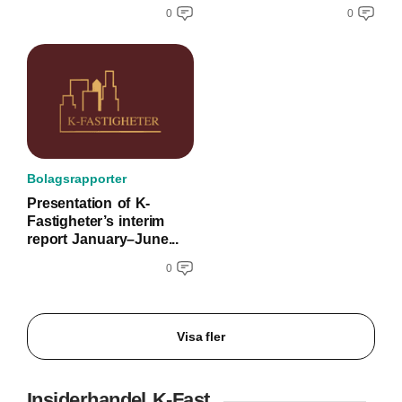
0
0
Bolagsrapporter
Presentation of K-
Fastigheter’s interim
report January–June...
0
Visa fler
Insiderhandel K-Fast