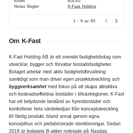
NAMN
BOLAG
Niclas Bagler
K-Fast Holding
1 - 8 av 83
Om K-Fast
K‑Fast Holding AB är ett svenskt fastighetsbolag som
utvecklar, bygger och förvaltar bostadsfastigheter.
Bolaget arbetar med aktiv fastighetsförvaltning
samtidigt som man driver
egen
projektutveckling
och
byggverksamhet
med fokus på att skapa attraktiva
och kostnadseffektiva bostäder i tillväxtregioner. K‑Fast
har ett betydande bestånd av hyresbostäder och
kontrollerar hela värdekedjan från konceptutveckling
till färdig produkt, bland annat genom egna
koncepthus och prefabricerade stomlösningar. Sedan
2019 är bolagets B‑aktier noterade på Nasdaq