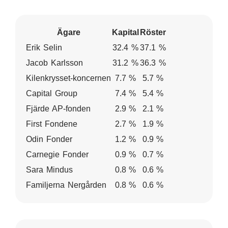
Ägare
Kapital
Röster
Erik Selin
32.4 %
37.1 %
Jacob Karlsson
31.2 %
36.3 %
Kilenkrysset-koncernen
7.7 %
5.7 %
Capital Group
7.4 %
5.4 %
Fjärde AP-fonden
2.9 %
2.1 %
First Fondene
2.7 %
1.9 %
Odin Fonder
1.2 %
0.9 %
Carnegie Fonder
0.9 %
0.7 %
Sara Mindus
0.8 %
0.6 %
Familjerna Nergården
0.8 %
0.6 %