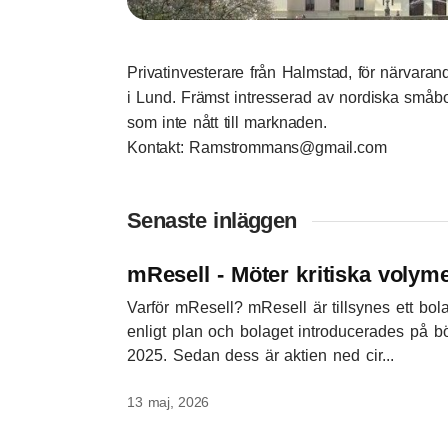
Privatinvesterare från Halmstad, för närvara
i Lund. Främst intresserad av nordiska småbola
som inte nått till marknaden.
Kontakt: Ramstrommans@gmail.com
Senaste inläggen
mResell - Möter kritiska volym
Varför mResell? mResell är tillsynes ett bol
enligt plan och bolaget introducerades på bö
2025. Sedan dess är aktien ned cir...
13 maj, 2026