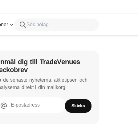
oner
nmäl dig till TradeVenues
eckobrev
 de senaste nyheterna, aktietipsen och
alyserna direkt i din mailkorg!
E-postadress
Skicka