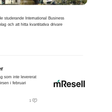
nde studerande International Business
g och att hitta kvantitativa drivare
er
ag som inte levererat
rsen i februari
1