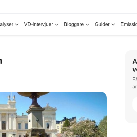
alyser
VD-intervjuer
Bloggare
Guider
Emissi
m
A
v
Få
an