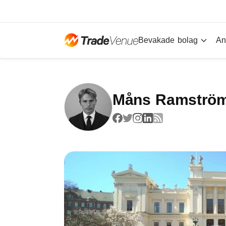
Bevakade bolag
An
Måns Ramströ