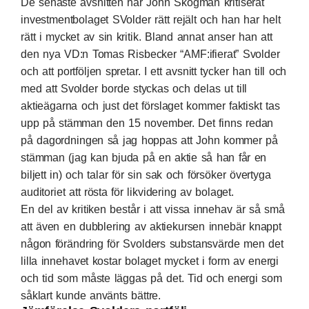
De senaste avsnitten har John Skogman kritiserat
investmentbolaget SVolder rätt rejält och han har helt
rätt i mycket av sin kritik. Bland annat anser han att
den nya VD:n Tomas Risbecker “AMF:ifierat” Svolder
och att portföljen spretar. I ett avsnitt tycker han till och
med att Svolder borde styckas och delas ut till
aktieägarna och just det förslaget kommer faktiskt tas
upp på stämman den 15 november. Det finns redan
på dagordningen så jag hoppas att John kommer på
stämman (jag kan bjuda på en aktie så han får en
biljett in) och talar för sin sak och försöker övertyga
auditoriet att rösta för likvidering av bolaget.
En del av kritiken består i att vissa innehav är så små
att även en dubblering av aktiekursen innebär knappt
någon förändring för Svolders substansvärde men det
lilla innehavet kostar bolaget mycket i form av energi
och tid som måste läggas på det. Tid och energi som
såklart kunde använts bättre.