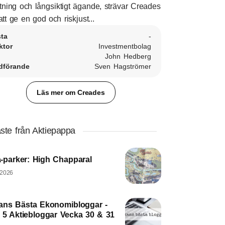
ltning och långsiktigt ägande, strävar Creades
att ge en god och riskjust...
sta
-
ktor
Investmentbolag
John Hedberg
dförande
Sven Hagströmer
Läs mer om Creades
ste från Aktiepappa
-parker: High Chapparal
 2026
ans Bästa Ekonomibloggar -
 5 Aktiebloggar Vecka 30 & 31