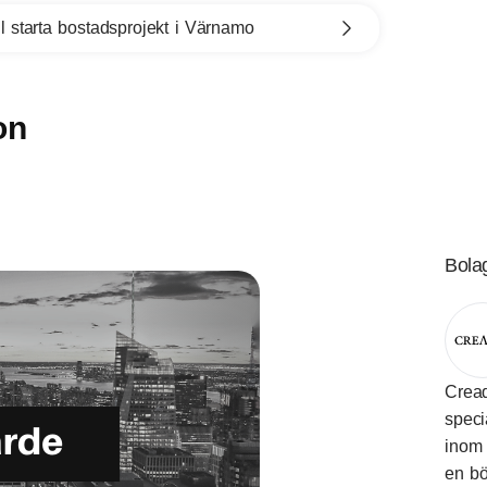
l starta bostadsprojekt i Värnamo
on
Bola
Cread
speci
inom 
en bö