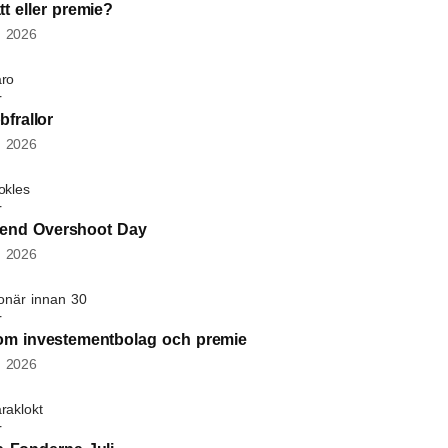
t eller premie?
, 2026
ro
frallor
, 2026
okles
dend Overshoot Day
, 2026
jonär innan 30
om investementbolag och premie
, 2026
raklokt