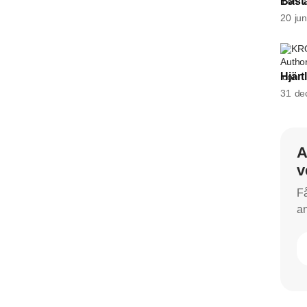
Bäst
20 jun
KR
Hjärt
31 de
A
v
Få
an