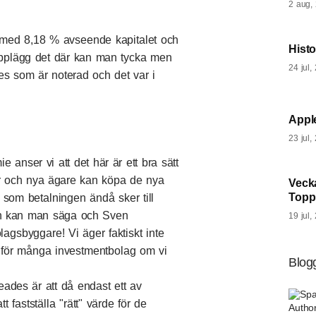
2 aug,
 med 8,18 % avseende kapitalet och
Hist
upplägg det där kan man tycka men
24 jul,
des som är noterad och det var i
Appl
23 jul,
anser vi att det här är ett bra sätt
ar och nya ägare kan köpa de nya
Veck
Topp
gt som betalningen ändå sker till
in kan man säga och Sven
19 jul,
lagsbyggare! Vi äger faktiskt inte
ite för många investmentbolag om vi
Blogg
eades är att då endast ett av
Spa
 fastställa "rätt" värde för de