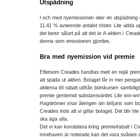
Utspädning
I och med nyemissionen sker en utspädning
11,41 % avseende antalet röster. Lite udda 
det beror sålart på att det är A-aktien i Crea
denna som emissionen gjordes.
Bra med nyemission vid premie
Eftersom Creades handlas med en rejäl premie 
att späda ut aktien. Bolaget får in mer peng
aktierna till rabatt utifrån börskursen samtidi
premie gentemot substansvärdet. Lite win-w
Hagströmer visar återigen sin briljans som bo
Creades trots att vi gillar bolaget. Det blir l
ska äga alla.
Det vi kan konstatera kring premie/rabatt i Cr
innehaven är noterade kan det vara svårare att