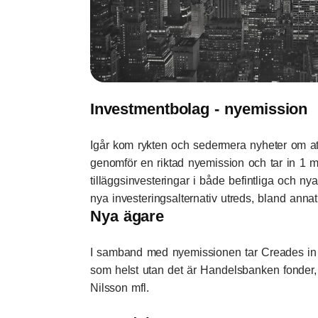
Investmentbolag - nyemission
Igår kom rykten och sedermera nyheter om a
genomför en riktad nyemission och tar in 1 mi
tilläggsinvesteringar i både befintliga och n
nya investeringsalternativ utreds, bland ann
Nya ägare
I samband med nyemissionen tar Creades in et
som helst utan det är Handelsbanken fonder,
Nilsson mfl.