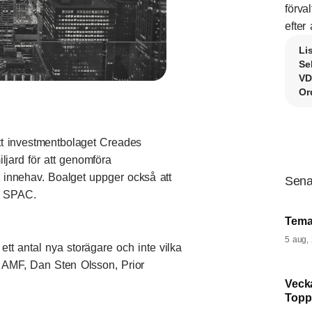
förva
efter 
Li
Se
VD
Or
tt investmentbolaget Creades
ljard för att genomföra
ya innehav. Boalget uppger också att
Sena
at SPAC.
Tema
5 aug,
t antal nya storägare och inte vilka
 AMF, Dan Sten Olsson, Prior
Veck
Topp