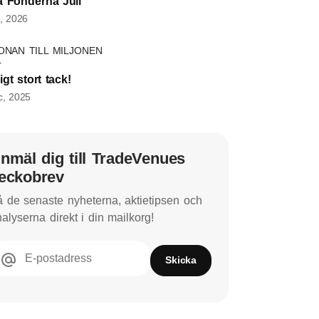
a Fonderna Juli
, 2026
ONAN TILL MILJONEN
ligt stort tack!
c, 2025
nmäl dig till TradeVenues
eckobrev
 de senaste nyheterna, aktietipsen och
alyserna direkt i din mailkorg!
E-postadress
Skicka