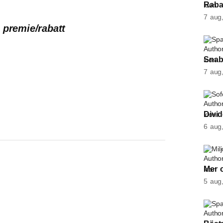
Rabat
7 aug
premie/rabatt
Spa
Snabb
7 aug
Sof
Divi
6 aug
Mil
Mer 
5 aug
Spa