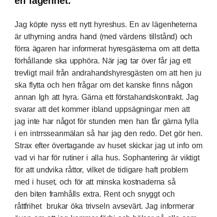
en lägenhet:
Jag köpte nyss ett nytt hyreshus. En av lägenheterna
är uthyrning andra hand (med värdens tillstånd) och
förra ägaren har informerat hyresgästerna om att detta
förhållande ska upphöra. När jag tar över får jag ett
trevligt mail från andrahandshyresgästen om att hen ju
ska flytta och hen frågar om det kanske finns någon
annan lgh att hyra. Gärna ett förstahandskontrakt. Jag
svarar att det kommer ibland uppsägningar men att
jag inte har något för stunden men han får gärna fylla
i en intrrsseanmälan så har jag den redo. Det gör hen.
Strax efter övertagande av huset skickar jag ut info om
vad vi har för rutiner i alla hus. Sophantering är viktigt
för att undvika råttor, vilket de tidigare haft problem
med i huset, och för att minska kostnaderna så
den biten framhålls extra. Rent och snyggt och
råttfrihet brukar öka trivseln avsevärt. Jag informerar