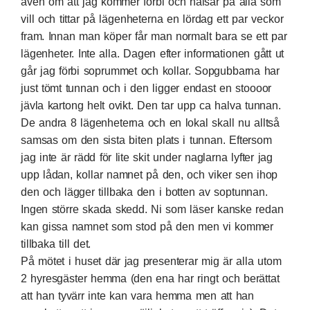
även om att jag kommer förbi och hälsar på alla som
vill och tittar på lägenheterna en lördag ett par veckor
fram. Innan man köper får man normalt bara se ett par
lägenheter. Inte alla. Dagen efter informationen gått ut
går jag förbi soprummet och kollar. Sopgubbarna har
just tömt tunnan och i den ligger endast en stoooor
jävla kartong helt ovikt. Den tar upp ca halva tunnan.
De andra 8 lägenheterna och en lokal skall nu alltså
samsas om den sista biten plats i tunnan. Eftersom
jag inte är rädd för lite skit under naglarna lyfter jag
upp lådan, kollar namnet på den, och viker sen ihop
den och lägger tillbaka den i botten av soptunnan.
Ingen större skada skedd. Ni som läser kanske redan
kan gissa namnet som stod på den men vi kommer
tillbaka till det.
På mötet i huset där jag presenterar mig är alla utom
2 hyresgäster hemma (den ena har ringt och berättat
att han tyvärr inte kan vara hemma men att han