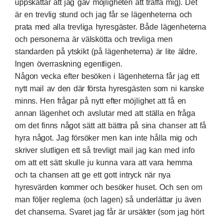
uppskattar att jag gav möjligheten att träffa mig). Det
är en trevlig stund och jag får se lägenheterna och
prata med alla trevliga hyresgäster. Både lägenheterna
och personerna är välskötta och trevliga men
standarden på ytskikt (på lägenheterna) är lite äldre.
Ingen överraskning egentligen.
Någon vecka efter besöken i lägenheterna får jag ett
nytt mail av den där första hyresgästen som ni kanske
minns. Hen frågar på nytt efter möjlighet att få en
annan lägenhet och avslutar med att ställa en fråga
om det finns något sätt att bättra på sina chanser att få
hyra något. Jag försöker men kan inte hålla mig och
skriver slutligen ett så trevligt mail jag kan med info
om att ett sätt skulle ju kunna vara att vara hemma
och ta chansen att ge ett gott intryck när nya
hyresvärden kommer och besöker huset. Och sen om
man följer reglerna (och lagen) så underlättar ju även
det chanserna. Svaret jag får är ursäkter (som jag hört