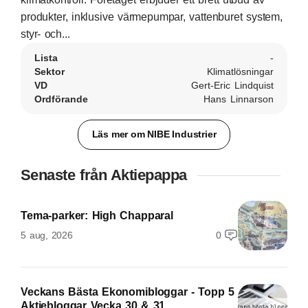
produkter, inklusive värmepumpar, vattenburet system,
styr- och...
Lista
-
Sektor
Klimatlösningar
VD
Gert-Eric Lindquist
Ordförande
Hans Linnarson
Läs mer om NIBE Industrier
Senaste från Aktiepappa
Tema-parker: High Chapparal
5 aug, 2026
0
Veckans Bästa Ekonomibloggar - Topp 5
Aktiebloggar Vecka 30 & 31