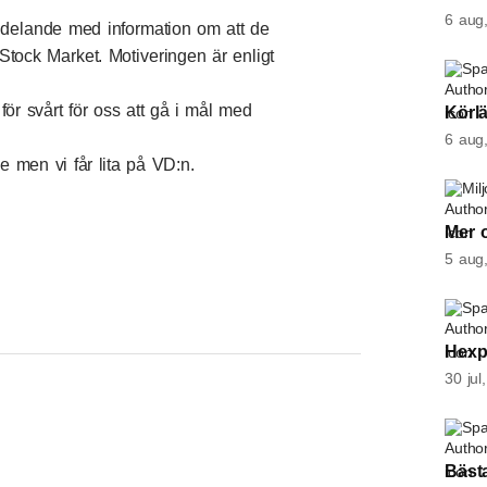
6 aug
eddelande med information om att de
 Stock Market. Motiveringen är enligt
Spa
ör svårt för oss att gå i mål med
Körlä
6 aug
 men vi får lita på VD:n.
Mil
Mer 
5 aug
Spa
Hexp
30 jul
Spa
Bäst