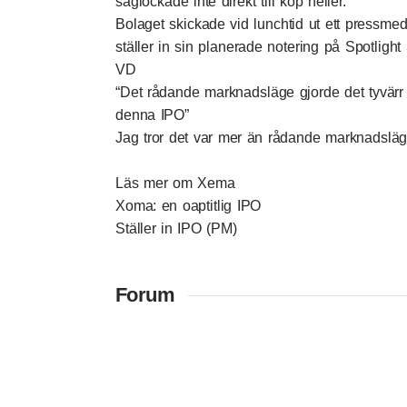
såglockade inte direkt till köp heller.
Bolaget skickade vid lunchtid ut ett pressm
ställer in sin planerade notering på Spotlight
VD
“Det rådande marknadsläge gjorde det tyvärr f
denna IPO”
Jag tror det var mer än rådande marknadsläge
Läs mer om Xema
Xoma: en oaptitlig IPO
Ställer in IPO
(PM)
Forum