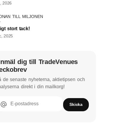
, 2026
ONAN TILL MILJONEN
ligt stort tack!
c, 2025
nmäl dig till TradeVenues
eckobrev
 de senaste nyheterna, aktietipsen och
alyserna direkt i din mailkorg!
E-postadress
Skicka