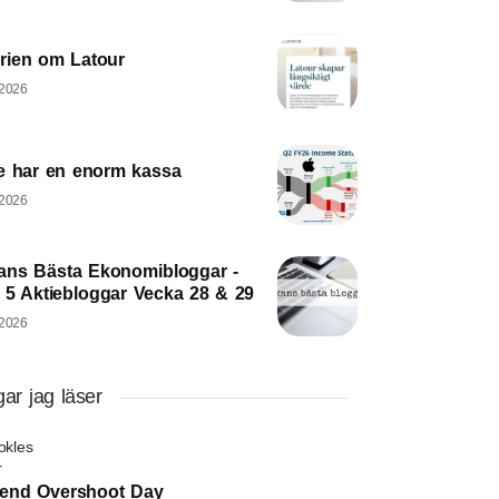
orien om Latour
 2026
e har en enorm kassa
 2026
ans Bästa Ekonomibloggar -
 5 Aktiebloggar Vecka 28 & 29
 2026
ar jag läser
okles
dend Overshoot Day