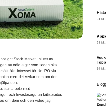
Hist
24 jul,
Appl
23 jul,
Veck
tlight Stock Market i slutet av
Topp
ligen att odla alger som sedan ska
19 jul,
ökt öka intresset för sin IPO via
mkonton men det verkar som om den
hjälpa den.
Blogg
eras samarbete med
ngen och Investerargurun kritiserades
Sof
talas om dem och den video jag
Divi