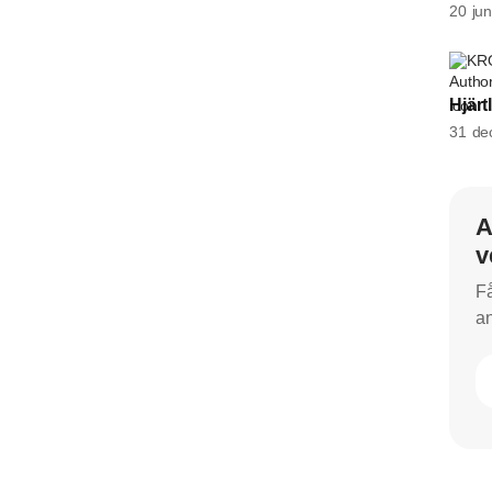
20 jun
KR
Hjärt
31 de
A
v
Få
an