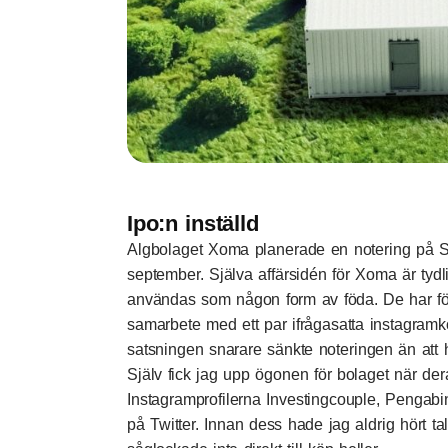
Ipo:n inställd
Algbolaget Xoma planerade en notering på Spo
september. Själva affärsidén för Xoma är tyd
användas som någon form av föda. De har förs
samarbete med ett par ifrågasatta instagra
satsningen snarare sänkte noteringen än att 
Själv fick jag upp ögonen för bolaget när d
Instagramprofilerna Investingcouple, Pengabi
på Twitter. Innan dess hade jag aldrig hört 