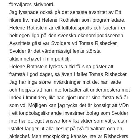
försäljares skrivbord.
Jag lyssnade också på det senaste avsnittet av Ett
rikare liv, med Helene Rothstein som programledare.
Helene Rothstein är ett fullblodsproffs och spelar i en
helt egen liga på den svenska ekonomipoddscenen.
Avsnittets gäst var Svolders vd Tomas Risbecker.
Svolder är det värdemässigt femte största
aktieinnehavet i min portfölj.
Helene Rothstein lyckas alltid få sina gäster att
framstå i god dager, så även i fallet Tomas Risbecker.
Jag har inga större invändningar mot det han sade
och hoppas att han inte fortsätter att underprestera mot
index i framtiden, likt han gjort under sina första två år
som vd. Möjligen kan jag tycka det är konstigt att VDn
i ett fondbolagsliknande investmentbolag som Svolder
inte har ett eget ansvar för vilka aktier som väljs, utan
istället lägger ut alla beslut på två förvaltare och en
aktiechef. Men stockpicking kanske inte är Risbeckers