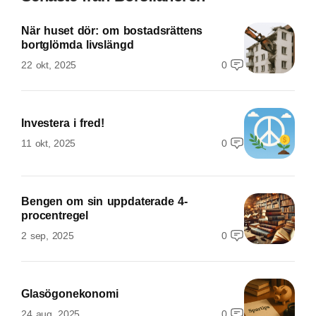
När huset dör: om bostadsrättens
bortglömda livslängd
22 okt, 2025
0
Investera i fred!
11 okt, 2025
0
Bengen om sin uppdaterade 4-
procentregel
2 sep, 2025
0
Glasögonekonomi
24 aug, 2025
0