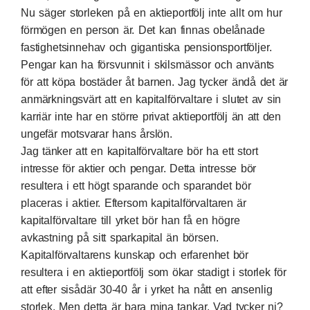
Nu säger storleken på en aktieportfölj inte allt om hur
förmögen en person är. Det kan finnas obelånade
fastighetsinnehav och gigantiska pensionsportföljer.
Pengar kan ha försvunnit i skilsmässor och använts
för att köpa bostäder åt barnen. Jag tycker ändå det är
anmärkningsvärt att en kapitalförvaltare i slutet av sin
karriär inte har en större privat aktieportfölj än att den
ungefär motsvarar hans årslön.
Jag tänker att en kapitalförvaltare bör ha ett stort
intresse för aktier och pengar. Detta intresse bör
resultera i ett högt sparande och sparandet bör
placeras i aktier. Eftersom kapitalförvaltaren är
kapitalförvaltare till yrket bör han få en högre
avkastning på sitt sparkapital än börsen.
Kapitalförvaltarens kunskap och erfarenhet bör
resultera i en aktieportfölj som ökar stadigt i storlek för
att efter sisådär 30-40 år i yrket ha nått en ansenlig
storlek, Men detta är bara mina tankar. Vad tycker ni?