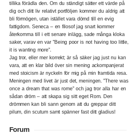
tillika förädla den. Om du ständigt sätter ett värde på
dig och ditt liv relativt portföljen kommer du aldrig att
bli förmögen, utan istället vara dömd till en evig
fattigdom. Seneca – en filosof jag snart kommer
återkomma till i ett senare inlägg, sade många kloka
saker, varav en var ”Being poor is not having too little,
it is wanting more”.
Jag tror, eller mer korrekt; är så säker jag just nu kan
vara, att en klar bild över sin mening ackompanjerat
med stoicism är nyckeln för mig på min framtida resa.
Meningen med livet är just det, meningen. ”There was
once a dream that was rome” och jag tror alla har en
sådan dröm – att skapa sig sitt eget Rom. Den
drömmen kan bli sann genom att du greppar ditt
pilum, din scutum samt spänner fast ditt gladius!
Forum