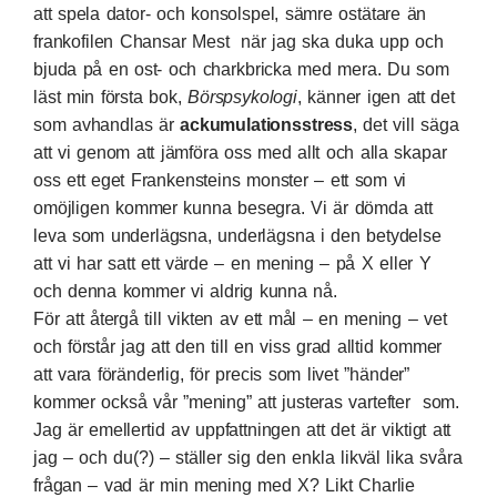
att spela dator- och konsolspel, sämre
ostätare än
frankofilen Chansar Mest
när jag ska duka upp och
bjuda på en ost- och charkbricka med mera. Du som
läst min första bok,
Börspsykologi
, känner igen att det
som avhandlas är
ackumulationsstress
, det vill säga
att vi genom att jämföra oss med allt och alla skapar
oss ett eget Frankensteins monster – ett som vi
omöjligen kommer kunna besegra. Vi är dömda att
leva som underlägsna, underlägsna i den betydelse
att vi har satt ett värde – en mening – på X eller Y
och denna kommer vi aldrig kunna nå.
För att återgå till vikten av ett mål – en mening – vet
och förstår jag att den till en viss grad alltid kommer
att vara föränderlig, för precis som livet ”händer”
kommer också vår ”mening” att justeras vartefter som.
Jag är emellertid av uppfattningen att det är viktigt att
jag – och du(?) – ställer sig den enkla likväl lika svåra
frågan – vad är min mening med X? Likt Charlie