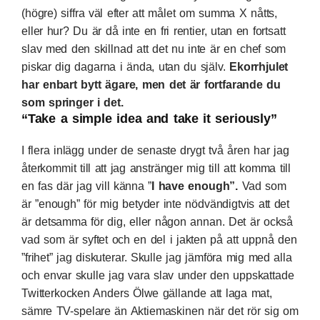
(högre) siffra väl efter att målet om summa X nåtts,
eller hur? Du är då inte en fri rentier, utan en fortsatt
slav med den skillnad att det nu inte är en chef som
piskar dig dagarna i ända, utan du själv.
Ekorrhjulet
har enbart bytt ägare, men det är fortfarande du
som springer i det.
“Take a simple idea and take it seriously”
I flera inlägg under de senaste drygt två åren har jag
återkommit till att jag anstränger mig till att komma till
en fas där jag vill känna ”
I have enough”.
Vad som
är ”enough” för mig betyder inte nödvändigtvis att det
är detsamma för dig, eller någon annan. Det är också
vad som är syftet och en del i jakten på att uppnå den
”frihet” jag diskuterar. Skulle jag jämföra mig med alla
och envar skulle jag vara slav under den uppskattade
Twitterkocken Anders Ölwe
gällande att laga mat,
sämre
TV-spelare än Aktiemaskinen
när det rör sig om