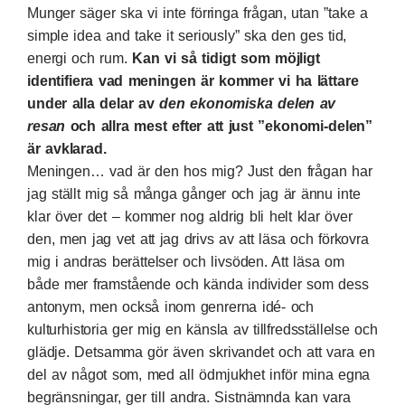
Munger säger ska vi inte förringa frågan, utan ”take a
simple idea and take it seriously” ska den ges tid,
energi och rum.
Kan vi så tidigt som möjligt
identifiera vad meningen är kommer vi ha lättare
under alla delar av
den ekonomiska delen av
resan
och allra mest efter att just ”ekonomi-delen”
är avklarad.
Meningen… vad är den hos mig? Just den frågan har
jag ställt mig så många gånger och jag är ännu inte
klar över det – kommer nog aldrig bli helt klar över
den, men jag vet att jag drivs av att läsa och förkovra
mig i andras berättelser och livsöden. Att läsa om
både mer framstående och kända individer som dess
antonym, men också inom genrerna idé- och
kulturhistoria ger mig en känsla av tillfredsställelse och
glädje. Detsamma gör även skrivandet och att vara en
del av något som, med all ödmjukhet inför mina egna
begränsningar, ger till andra. Sistnämnda kan vara