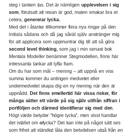
steg i tanken tas. Det är nämligen
upplevelsen i sig
som
, förutsatt att resan är god, maten smakar bra et
cetera,
genererar lycka.
Med det i åtanke tillkommer flera nya ringar på den
initiala sådana och då jag såväl själv anstränger mig
för att applicera som uppmuntrar dig till att så göra
second level thinking,
som jag i min senast bok
Mentala Modeller
benämner Stegmodellen, finns här
intressanta tankar att lyfta fram.
Om du har som mål – mening – att uppnå en viss
summa kommer du antingen medvetet eller
undermedvetet skapa dig en ny mening när den är
uppnådd.
Det finns emellertid här vissa risker, för
många sätter ett värde på sig själv utifrån siffran i
portföljen och därmed identifierar sig med den
.
Högt värde betyder ”högre lycka”, men visst handlar
det istället om
ol
ycka? Det kan inte på något sätt ses
som frihet att ständigt låta den betydelsen utgå från en