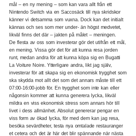
mål – en ny mening – som kan vara allt från ett
Nintendo Switch via en Saccosäck till nya skridskor
känner vi detsamma som vuxna. Dock kan det initialt
kännas och ses som mer under- än högst medvetet,
likväl finns det där – jakten på målet – meningen.
De flesta av oss som investerar gör det utifrån ett mål,
en mening. Vissa gör det för att kunna resa jorden
runt, medan andra för att kunna köpa sig en Bugatti
La Voiture Noire. Ytterligare andra, likt jag själv,
investerar för att skapa sig en ekonomisk trygghet som
ska skydda mot allt det som det annars måste till ett
07:00-16:00-jobb för. En trygghet som inte kan eller
någonsin kommer att kunna generera lycka, likväl
mildra en viss ekonomisk stress som annars hör till
livet i dess allmänhet. Absolut genererar pengar en
viss form av ökad lycka, för med dem kan jag resa,
besöka sevärdheter, testa nya omtalade restauranger
et cetera och det är här det blir spännande när nästa