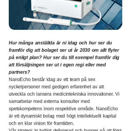
Hur många anställda är ni idag och hur ser du
framför dig att bolaget ser ut år 2030 om allt flyter
på enligt plan? Hur ser du till exempel framför dig
att försäljningen ser ut i egen regi eller med
partners?
NanoEcho består idag av ett team på sex
nyckelpersoner med gedigen erfarenhet av att
utveckla och lansera medicintekniska innovationer. Vi
samarbetar med externa konsulter med
spetskompetens inom respektive område. NanoEcho
är ett dynamiskt bolag med högt intellektuellt kapital
och en klar vision för framtiden.
Vår strategi är tydligt definierad och bygger på att först