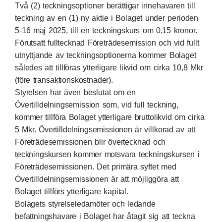
Två (2) teckningsoptioner berättigar innehavaren till
teckning av en (1) ny aktie i Bolaget under perioden
5-16 maj 2025, till en teckningskurs om 0,15 kronor.
Förutsatt fulltecknad Företrädesemission och vid fullt
utnyttjande av teckningsoptionerna kommer Bolaget
således att tillföras ytterligare likvid om cirka 10,8 Mkr
(före transaktionskostnader).
Styrelsen har även beslutat om en
Övertilldelningsemission som, vid full teckning,
kommer tillföra Bolaget ytterligare bruttolikvid om cirka
5 Mkr. Övertilldelningsemissionen är villkorad av att
Företrädesemissionen blir övertecknad och
teckningskursen kommer motsvara teckningskursen i
Företrädesemissionen. Det primära syftet med
Övertilldelningsemissionen är att möjliggöra att
Bolaget tillförs ytterligare kapital.
Bolagets styrelseledamöter och ledande
befattningshavare i Bolaget har åtagit sig att teckna