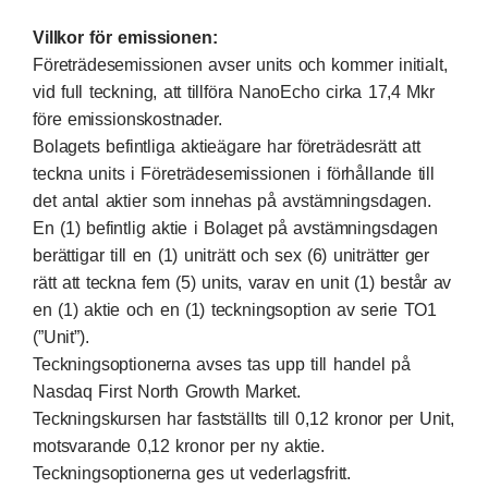
Villkor för emissionen:
Företrädesemissionen avser units och kommer initialt,
vid full teckning, att tillföra NanoEcho cirka 17,4 Mkr
före emissionskostnader.
Bolagets befintliga aktieägare har företrädesrätt att
teckna units i Företrädesemissionen i förhållande till
det antal aktier som innehas på avstämningsdagen.
En (1) befintlig aktie i Bolaget på avstämningsdagen
berättigar till en (1) uniträtt och sex (6) uniträtter ger
rätt att teckna fem (5) units, varav en unit (1) består av
en (1) aktie och en (1) teckningsoption av serie TO1
(”Unit”).
Teckningsoptionerna avses tas upp till handel på
Nasdaq First North Growth Market.
Teckningskursen har fastställts till 0,12 kronor per Unit,
motsvarande 0,12 kronor per ny aktie.
Teckningsoptionerna ges ut vederlagsfritt.