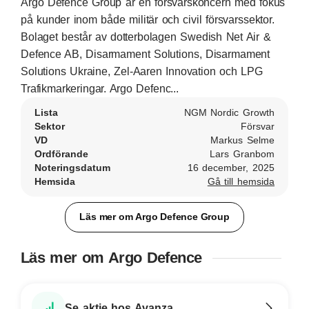
Argo Defence Group är en försvarskoncern med fokus
på kunder inom både militär och civil försvarssektor.
Bolaget består av dotterbolagen Swedish Net Air &
Defence AB, Disarmament Solutions, Disarmament
Solutions Ukraine, Zel-Aaren Innovation och LPG
Trafikmarkeringar. Argo Defenc...
Lista
NGM Nordic Growth
Sektor
Försvar
VD
Markus Selme
Ordförande
Lars Granbom
Noteringsdatum
16 december, 2025
Hemsida
Gå till hemsida
Läs mer om Argo Defence Group
Läs mer om Argo Defence
Se aktie hos Avanza