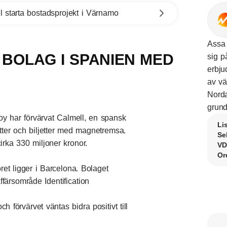
l starta bostadsprojekt i Värnamo
Assa 
 BOLAG I SPANIEN MED
sig p
erbju
av vä
Norda
grund
 har förvärvat Calmell, en spansk
Li
etter och biljetter med magnetremsa.
Se
rka 330 miljoner kronor.
VD
Or
et ligger i Barcelona. Bolaget
färsområde Identification
 förvärvet väntas bidra positivt till