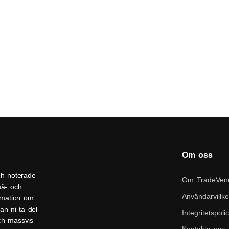
Om oss
ch noterade
Om TradeVen
må- och
Användarvillko
ormation om
an ni ta del
Integritetspoli
och massvis