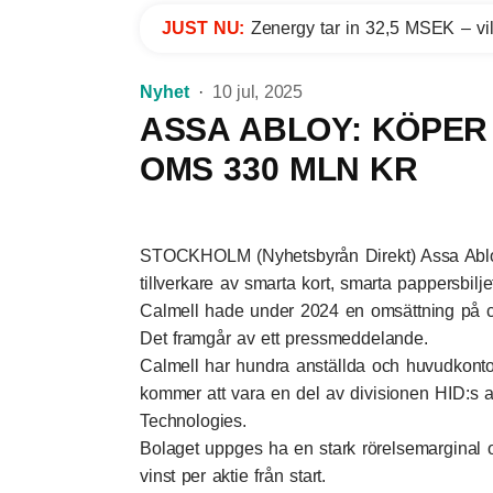
JUST NU:
Zenergy tar in 32,5 MSEK – vil
Nyhet
10 jul, 2025
ASSA ABLOY: KÖPER
OMS 330 MLN KR
STOCKHOLM (Nyhetsbyrån Direkt) Assa Abloy
tillverkare av smarta kort, smarta pappersbilj
Calmell hade under 2024 en omsättning på ci
Det framgår av ett pressmeddelande.
Calmell har hundra anställda och huvudkontor
kommer att vara en del av divisionen HID:s af
Technologies.
Bolaget uppges ha en stark rörelsemarginal och
vinst per aktie från start.