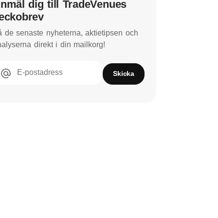
nmäl dig till TradeVenues
eckobrev
 de senaste nyheterna, aktietipsen och
alyserna direkt i din mailkorg!
E-postadress
Skicka