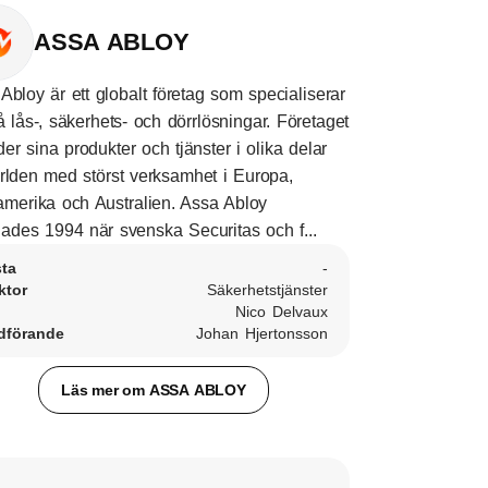
ASSA ABLOY
Abloy är ett globalt företag som specialiserar
å lås-, säkerhets- och dörrlösningar. Företaget
der sina produkter och tjänster i olika delar
rlden med störst verksamhet i Europa,
merika och Australien. Assa Abloy
ades 1994 när svenska Securitas och f...
sta
-
ktor
Säkerhetstjänster
Nico Delvaux
dförande
Johan Hjertonsson
Läs mer om ASSA ABLOY