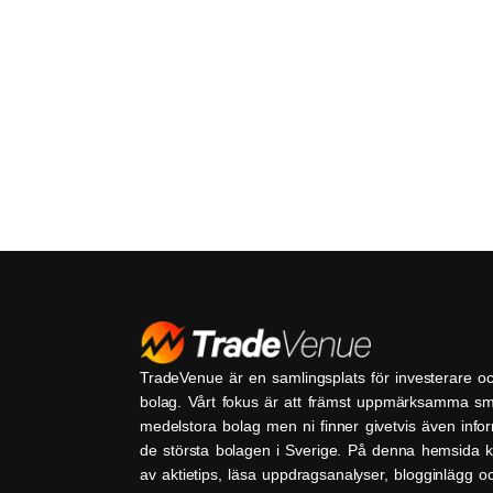
TradeVenue är en samlingsplats för investerare o
bolag. Vårt fokus är att främst uppmärksamma s
medelstora bolag men ni finner givetvis även inf
de största bolagen i Sverige. På denna hemsida k
av aktietips, läsa uppdragsanalyser, blogginlägg 