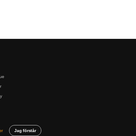
ue
r
cy
Jag förstår
er