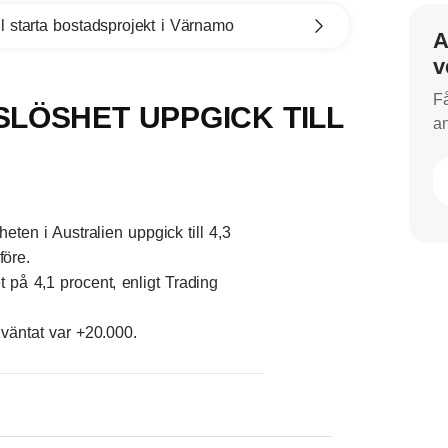
l starta bostadsprojekt i Värnamo
A
v
Få
SLÖSHET UPPGICK TILL
an
en i Australien uppgick till 4,3
före.
 på 4,1 procent, enligt Trading
 väntat var +20.000.