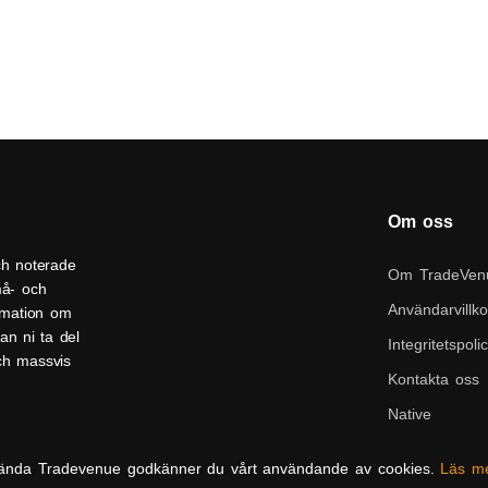
Om oss
ch noterade
Om TradeVen
må- och
Användarvillko
ormation om
an ni ta del
Integritetspoli
och massvis
Kontakta oss
Native
ända Tradevenue godkänner du vårt användande av cookies.
Läs m