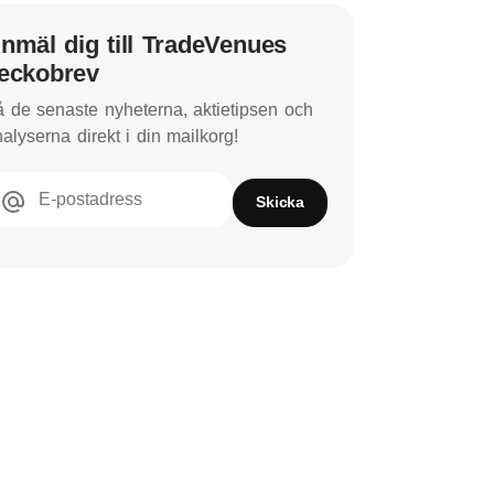
nmäl dig till TradeVenues
eckobrev
 de senaste nyheterna, aktietipsen och
alyserna direkt i din mailkorg!
E-postadress
Skicka