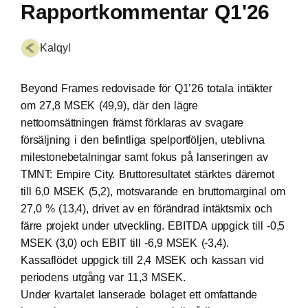
Rapportkommentar Q1'26
Kalqyl
Beyond Frames redovisade för Q1’26 totala intäkter
om 27,8 MSEK (49,9), där den lägre
nettoomsättningen främst förklaras av svagare
försäljning i den befintliga spelportföljen, uteblivna
milestonebetalningar samt fokus på lanseringen av
TMNT: Empire City. Bruttoresultatet stärktes däremot
till 6,0 MSEK (5,2), motsvarande en bruttomarginal om
27,0 % (13,4), drivet av en förändrad intäktsmix och
färre projekt under utveckling. EBITDA uppgick till -0,5
MSEK (3,0) och EBIT till -6,9 MSEK (-3,4).
Kassaflödet uppgick till 2,4 MSEK och kassan vid
periodens utgång var 11,3 MSEK.
Under kvartalet lanserade bolaget ett omfattande