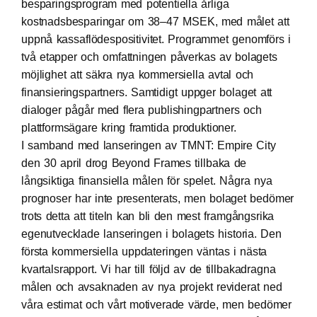
besparingsprogram med potentiella årliga
kostnadsbesparingar om 38–47 MSEK, med målet att
uppnå kassaflödespositivitet. Programmet genomförs i
två etapper och omfattningen påverkas av bolagets
möjlighet att säkra nya kommersiella avtal och
finansieringspartners. Samtidigt uppger bolaget att
dialoger pågår med flera publishingpartners och
plattformsägare kring framtida produktioner.
I samband med lanseringen av TMNT: Empire City
den 30 april drog Beyond Frames tillbaka de
långsiktiga finansiella målen för spelet. Några nya
prognoser har inte presenterats, men bolaget bedömer
trots detta att titeln kan bli den mest framgångsrika
egenutvecklade lanseringen i bolagets historia. Den
första kommersiella uppdateringen väntas i nästa
kvartalsrapport. Vi har till följd av de tillbakadragna
målen och avsaknaden av nya projekt reviderat ned
våra estimat och vårt motiverade värde, men bedömer