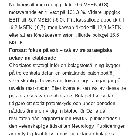
Nettoomsättningen uppgick till 0,6 MSEK (0,3),
motsvarande en tillväxt på 131,3 %. Vidare uppgick
EBIT till -5,7 MSEK (-6,0). Fritt kassaflöde uppgick till
-6,2 MSEK (-6,7), men kassan ökade till 12,9 MSEK
efter att en företrädesemission tillförde bolaget 16,6
MSEK.
Fortsatt fokus på exit – två av tre strategiska
pelare nu etablerade
Chordates strategi inför en bolagsförsäljning bygger
på tre centrala delar: en omfattande patentportfölj,
vetenskapliga bevis samt försäljningsframgångar på
utvalda marknader. Efter kvartalet kan två av dessa tre
pelare anses vara etablerade. Bolaget har sedan
tidigare ett starkt patentskydd och under perioden
nåddes ännu en viktig milstolpe för Ozilia då
resultaten från migränstudien PM007 publicerades i
den vetenskapliga tidskriften Neurology. Publiceringen
är en tydlig kvalitetsstämpel och stärker bolagets