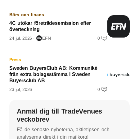
Börs och finans
4C utökar företrädesemission efter
överteckning
24 jul, 2026
EFN
0
Press
Sweden BuyersClub AB: Kommuniké
från extra bolagsstämma i Sweden
Buyersclub AB
23 jul, 2026
0
Anmäl dig till TradeVenues
veckobrev
Få de senaste nyheterna, aktietipsen och
analyserna direkt i din mailkorg!