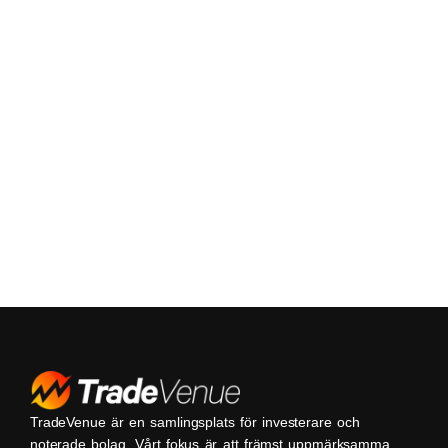
TradeVenue är en samlingsplats för investerare och
noterade bolag. Vårt fokus är att främst uppmärksamma