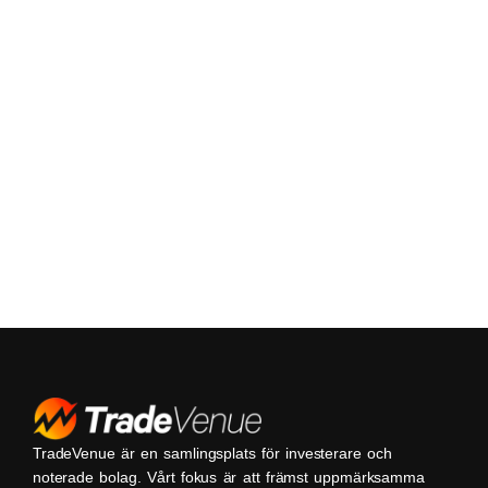
TradeVenue är en samlingsplats för investerare och
noterade bolag. Vårt fokus är att främst uppmärksamma