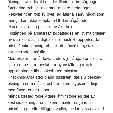
ökningar, sex distrikt mindre ökningar, tre såg ingen
förändring och två noterade mindre nedgångar.
Rekryteringen förblev över lag återhållsam, något som
många kontakter kopplade till den pågående
ekonomiska och politiska osäkerheten.
Tillgången på arbetskraft förbättrades enligt majoriteten
av distrikten, samtidigt som fler distrikt rapporterade
brist på yrkeskunnig arbetskraft. Löneökningstakten
var mestadels måttlig.
Med blicken framåt förväntade sig många kontakter att
skjuta upp större beslut om nyanställningar och
uppsägningar tills osäkerheten minskat.
Prisökningarna steg bland distrikten, där sju beskrev
ökningen som måttlig och fem som blygsam, i linje
med föregående rapport.
Många företag förde vidare åtminstone en del av
kostnadsökningarna till konsumenterna genom
prishöjningar eller tilläggsavgifter, medan vissa avstod