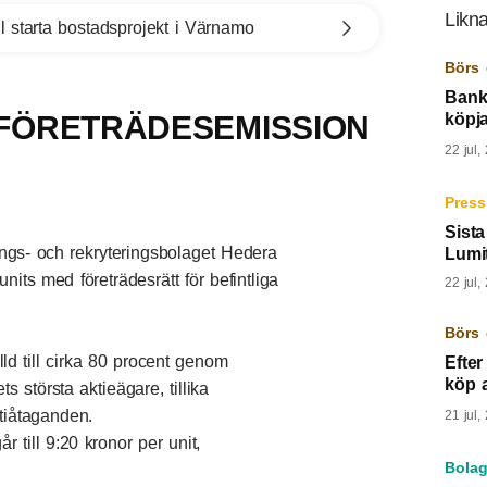
Likna
l starta bostadsprojekt i Värnamo
Börs 
Banke
 FÖRETRÄDESEMISSION
köpja
22 jul,
Press
Sista
s- och rekryteringsbolaget Hedera
Lumi
its med företrädesrätt för befintliga
22 jul,
Börs 
ld till cirka 80 procent genom
Efter
köp 
s största aktieägare, tillika
tiåtaganden.
21 jul,
 till 9:20 kronor per unit,
Bolag