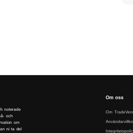
Om oss
ch noterade
Om TradeVen
må- och
Användarvillko
ormation om
an ni ta del
Integritetspoli