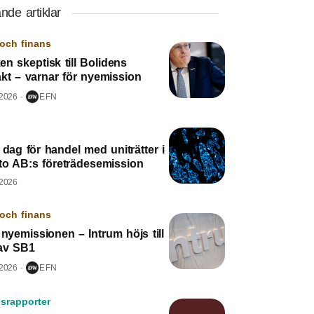
nde artiklar
och finans
n skeptisk till Bolidens
kt – varnar för nyemission
 2026
EFN
 dag för handel med uniträtter i
to AB:s företrädesemission
 2026
och finans
 nyemissionen – Intrum höjs till
av SB1
 2026
EFN
srapporter