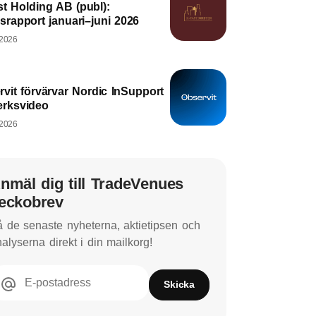
t Holding AB (publ):
srapport januari–juni 2026
 2026
vit förvärvar Nordic InSupport
erksvideo
 2026
nmäl dig till TradeVenues
eckobrev
 de senaste nyheterna, aktietipsen och
alyserna direkt i din mailkorg!
E-postadress
Skicka