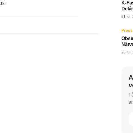
gs.
K-Fas
Delår
21 jul,
Press
Obser
Nätv
20 jul,
A
v
Få
an