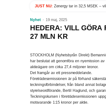
JUST NU:
Zenergy tar in 32,5 MSEK – vil
Nyhet
19 maj, 2025
HEDERA: VILL GÖRA
27 MLN KR
STOCKHOLM (Nyhetsbyrån Direkt) Bemanning
har beslutat att genomföra en nyemission av un
aktieägare om cirka 27,4 miljoner kronor.
Det framgår av ett pressmeddelande.
Företrädesemissionen är på förhand säkerstäl
teckningsförbindelser, från bland annat bolaget
styrelseordförande, Bertil Haglund, och garan
Teckningskursen i företrädesemissionen uppgår
motsvarande 1:15 kronor per aktie.